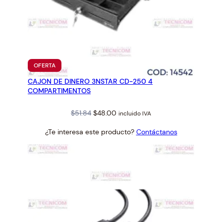
PRODUCTO
OFERTA
EN
CAJON DE DINERO 3NSTAR CD-250 4
OFERTA
COMPARTIMENTOS
Original
Current
$
51.84
$
48.00
incluido IVA
price
price
¿Te interesa este producto?
Contáctanos
was:
is:
$51.84.
$48.00.