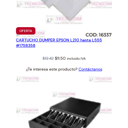
PRODUCTO
OFERTA
EN
CARTUCHO DUMPER EPSON L210 hasta L555
OFERTA
#1758358
Original
Current
$
12.42
$
11.50
incluido IVA
price
price
¿Te interesa este producto?
Contáctanos
was:
is:
$12.42.
$11.50.