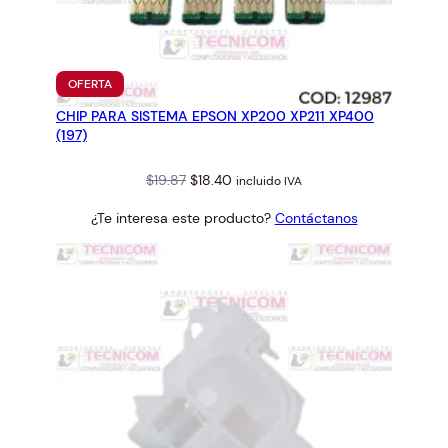
i
d
a
d
PRODUCTO
OFERTA
EN
CHIP PARA SISTEMA EPSON XP200 XP211 XP400
OFERTA
(197)
Original
Current
$
19.87
$
18.40
incluido IVA
price
price
¿Te interesa este producto?
Contáctanos
was:
is:
$19.87.
$18.40.