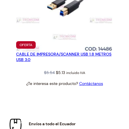
PRODUCTO
OFERTA
EN
CABLE DE IMPRESORA/SCANNER USB 1.8 METROS
OFERTA
USB 3.0
Original
Current
$
5.54
$
5.13
incluido IVA
price
price
¿Te interesa este producto?
Contáctanos
was:
is:
$5.54.
$5.13.
Envíos a todo el Ecuador