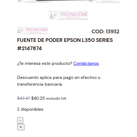
FUENTE DE PODER EPSON L350 SERIES
#2147874
¿Te interesa este producto?
Contáctanos
Descuento aplica para pago en efectivo o
transferencia bancaria
O
C
$
43.47
$
40.25
incluido IVA
r
u
2 disponibles
i
r
g
r
F
-
i
e
U
+
n
n
E