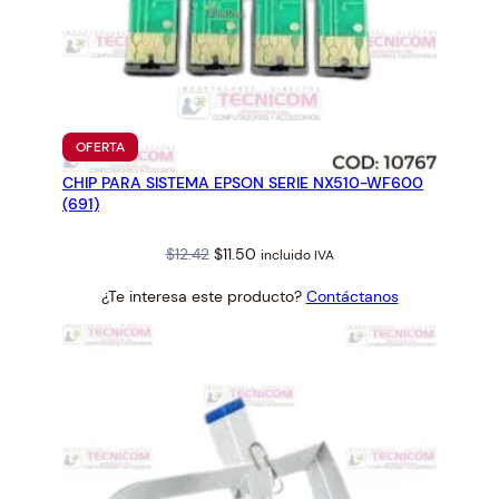
PRODUCTO
OFERTA
EN
CHIP PARA SISTEMA EPSON SERIE NX510-WF600
OFERTA
(691)
Original
Current
$
12.42
$
11.50
incluido IVA
price
price
¿Te interesa este producto?
Contáctanos
was:
is:
$12.42.
$11.50.