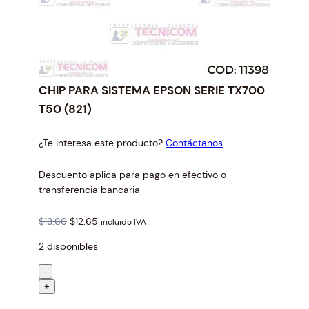
CHIP PARA SISTEMA EPSON SERIE TX700
T50 (821)
¿Te interesa este producto?
Contáctanos
Descuento aplica para pago en efectivo o
transferencia bancaria
O
C
$
13.66
$
12.65
incluido IVA
r
u
2 disponibles
i
r
g
r
C
-
i
e
H
+
n
n
I