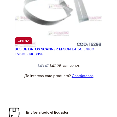
PRODUCTO
OFERTA
EN
BUS DE DATOS SCANNER EPSON L4150 L4160
OFERTA
L5190 E146835P
Original
Current
$
43.47
$
40.25
incluido IVA
price
price
¿Te interesa este producto?
Contáctanos
was:
is:
$43.47.
$40.25.
Envíos a todo el Ecuador