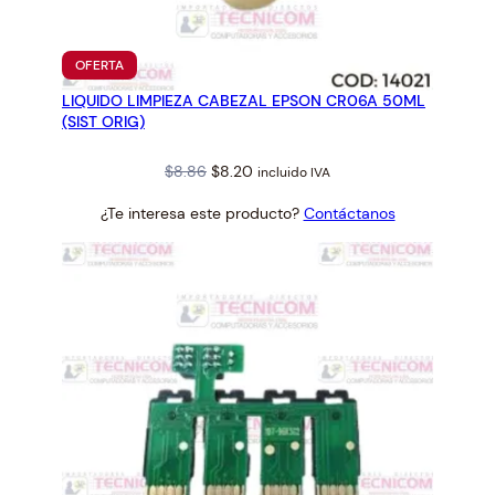
E
R
I
PRODUCTO
OFERTA
E
EN
LIQUIDO LIMPIEZA CABEZAL EPSON CR06A 50ML
OFERTA
T
(SIST ORIG)
X
7
Original
Current
$
8.86
$
8.20
incluido IVA
0
price
price
0
¿Te interesa este producto?
Contáctanos
was:
is:
T
$8.86.
$8.20.
5
0
(
8
2
1
)
c
a