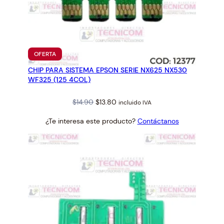
PRODUCTO
OFERTA
EN
CHIP PARA SISTEMA EPSON SERIE NX625 NX530
OFERTA
WF325 (125 4COL)
Original
Current
$
14.90
$
13.80
incluido IVA
price
price
¿Te interesa este producto?
Contáctanos
was:
is:
$14.90.
$13.80.