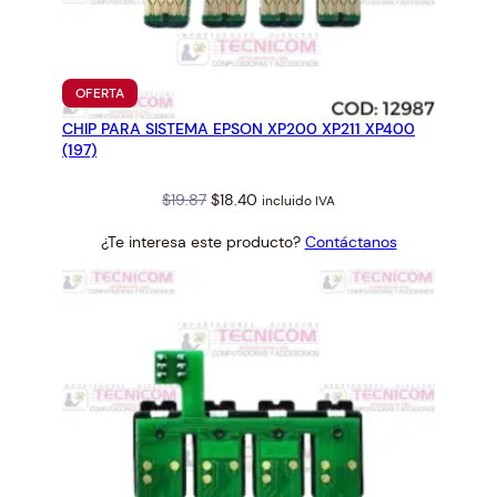
n
t
i
d
PRODUCTO
OFERTA
EN
a
CHIP PARA SISTEMA EPSON XP200 XP211 XP400
OFERTA
d
(197)
Original
Current
$
19.87
$
18.40
incluido IVA
price
price
¿Te interesa este producto?
Contáctanos
was:
is:
$19.87.
$18.40.