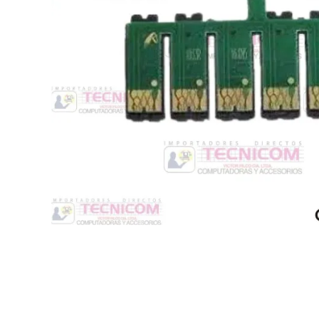
Switche
Monitores y TV
Suministros de Impresión
Punto de Venta
Conver
Accesorios y Periféricos
Adapta
Protección Eléctrica
Repuestos
Software