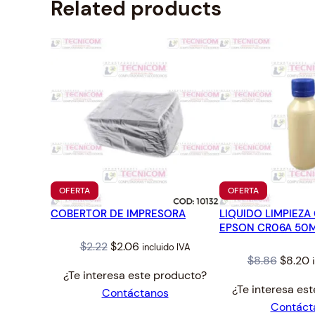
Related products
PRODUCTO
PRODUCTO
OFERTA
OFERTA
EN
EN
COBERTOR DE IMPRESORA
OFERTA
LIQUIDO LIMPIEZA
OFERTA
EPSON CR06A 50ML
Original
Current
$
2.22
$
2.06
incluido IVA
Origina
C
$
8.86
$
8.20
price
price
¿Te interesa este producto?
price
p
was:
is:
¿Te interesa es
Contáctanos
was:
i
$2.22.
$2.06.
Contáct
$8.86.
$