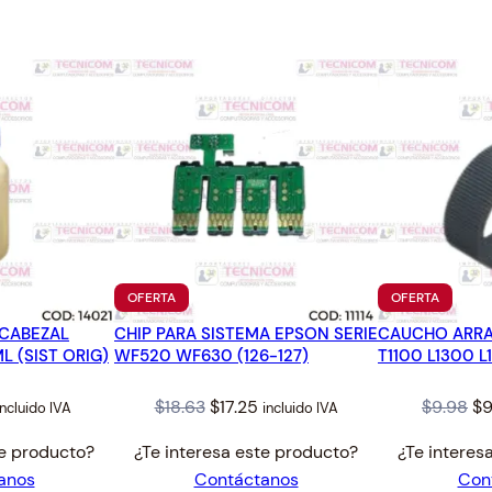
1
.
N
5
T
.
1
1
1
0
(
1
0
3
)
PRODUCTO
PRODUC
OFERTA
OFERTA
c
EN
EN
a
 CABEZAL
CHIP PARA SISTEMA EPSON SERIE
OFERTA
CAUCHO ARRA
OFERTA
 (SIST ORIG)
WF520 WF630 (126-127)
T1100 L1300 
n
t
l
urrent
Original
Current
Or
$
18.63
$
17.25
$
9.98
$
9
incluido IVA
incluido IVA
i
rice
price
price
pr
d
te producto?
¿Te interesa este producto?
¿Te interes
s:
was:
is:
wa
a
anos
Contáctanos
Con
8.20.
$18.63.
$17.25.
$9
d