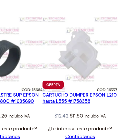
TO
PRODUCTO
OFERTA
EN
STRE SUP EPSON
CARTUCHO DUMPER EPSON L210
OFERTA
L1800 #1635690
hasta L555 #1758358
iginal
Current
Original
Current
.25
$
12.42
$
11.50
incluido IVA
incluido IVA
ice
price
price
price
a este producto?
¿Te interesa este producto?
s:
is:
was:
is:
táctanos
Contáctanos
.98.
$9.25.
$12.42.
$11.50.