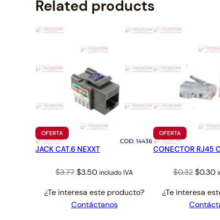
Related products
PRODUCTO
PRODUCTO
OFERTA
OFERTA
EN
EN
JACK CAT.6 NEXXT
OFERTA
CONECTOR RJ45 C
OFERTA
Original
Current
Origina
C
$
3.77
$
3.50
$
0.32
$
0.30
incluido IVA
price
price
price
p
¿Te interesa este producto?
¿Te interesa es
was:
is:
was:
is
Contáctanos
Contáct
$3.77.
$3.50.
$0.32.
$