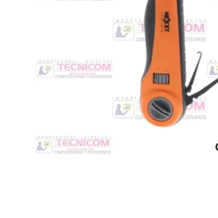
Switche
Monitores y TV
Suministros de Impresión
Punto de Venta
Conver
Accesorios y Periféricos
Adapta
Protección Eléctrica
Repuestos
Software