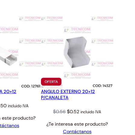
TO
PRODUCTO
OFERTA
EN
A 20×12
ANGULO EXTERNO 20×12
OFERTA
P/CANALETA
iginal
Current
.50
incluido IVA
Original
Current
$
0.56
$
0.52
incluido IVA
ice
price
a este producto?
price
price
s:
is:
¿Te interesa este producto?
táctanos
was:
is:
77.
$3.50.
Contáctanos
$0.56.
$0.52.