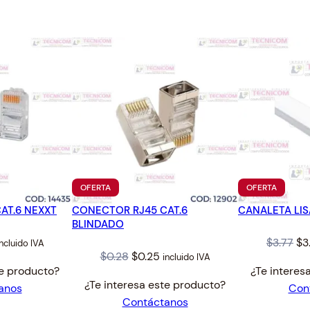
.
PRODUCTO
PRODUC
OFERTA
OFERTA
EN
EN
AT.6 NEXXT
CONECTOR RJ45 CAT.6
OFERTA
CANALETA LIS
OFERTA
BLINDADO
l
urrent
Or
$
3.77
$
3
incluido IVA
Original
Current
$
0.28
$
0.25
incluido IVA
rice
pr
te producto?
¿Te interes
price
price
:
wa
¿Te interesa este producto?
anos
Con
was:
is:
0.30.
$3.
Contáctanos
$0.28.
$0.25.