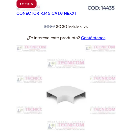
PRODUCTO
OFERTA
EN
CONECTOR RJ45 CAT.6 NEXXT
OFERTA
Original
Current
$
0.32
$
0.30
incluido IVA
price
price
¿Te interesa este producto?
Contáctanos
was:
is:
$0.32.
$0.30.