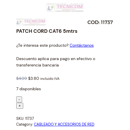
PATCH CORD CAT6 5mtrs
¿Te interesa este producto?
Contáctanos
Descuento aplica para pago en efectivo o
transferencia bancaria
O
C
$
4.09
$
3.80
incluido IVA
r
u
7 disponibles
i
r
g
r
P
-
i
e
A
+
n
n
T
a
t
SKU:
11737
C
l
p
Category:
CABLEADO Y ACCESORIOS DE RED
H
p
r