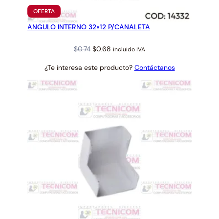
PRODUCTO
OFERTA
EN
ANGULO INTERNO 32×12 P/CANALETA
OFERTA
Original
Current
$
0.74
$
0.68
incluido IVA
price
price
¿Te interesa este producto?
Contáctanos
was:
is:
$0.74.
$0.68.