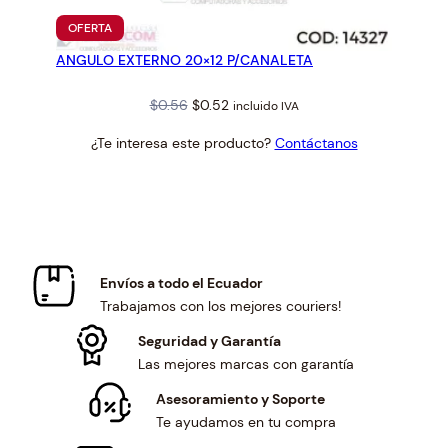
PRODUCTO
OFERTA
EN
ANGULO EXTERNO 20×12 P/CANALETA
OFERTA
Original
Current
$
0.56
$
0.52
incluido IVA
price
price
¿Te interesa este producto?
Contáctanos
was:
is:
$0.56.
$0.52.
Envíos a todo el Ecuador
Trabajamos con los mejores couriers!
Seguridad y Garantía
Las mejores marcas con garantía
Asesoramiento y Soporte
Te ayudamos en tu compra