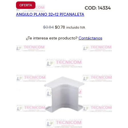
PRODUCTO
OFERTA
EN
ANGULO PLANO 32×12 P/CANALETA
OFERTA
Original
Current
$
0.84
$
0.78
incluido IVA
price
price
¿Te interesa este producto?
Contáctanos
was:
is:
$0.84.
$0.78.