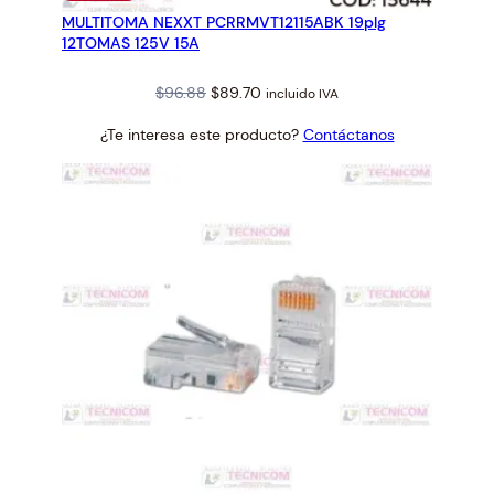
EN
MULTITOMA NEXXT PCRRMVT12115ABK 19plg
OFERTA
a
12TOMAS 125V 15A
d
Original
Current
$
96.88
$
89.70
incluido IVA
price
price
¿Te interesa este producto?
Contáctanos
was:
is:
$96.88.
$89.70.