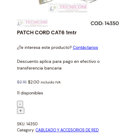
PATCH CORD CAT6 1mtr
¿Te interesa este producto?
Contáctanos
Descuento aplica para pago en efectivo o
transferencia bancaria
O
C
$
2.16
$
2.00
incluido IVA
r
u
11 disponibles
i
r
g
r
P
-
i
e
A
+
n
n
T
a
t
SKU:
14350
C
l
p
Category:
CABLEADO Y ACCESORIOS DE RED
H
p
r