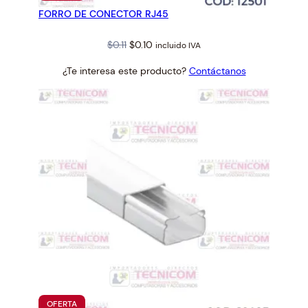
EN
FORRO DE CONECTOR RJ45
OFERTA
d
Original
Current
$
0.11
$
0.10
incluido IVA
price
price
¿Te interesa este producto?
Contáctanos
was:
is:
$0.11.
$0.10.
PRODUCTO
OFERTA