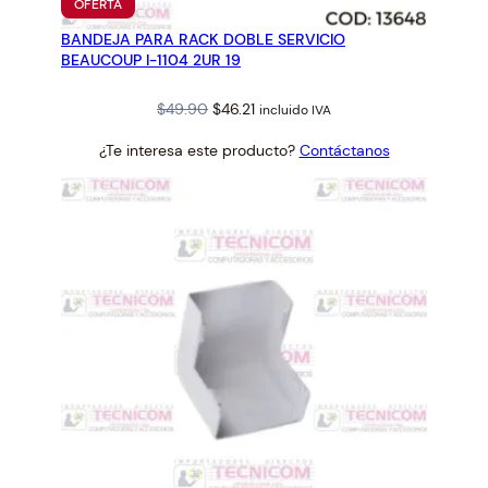
PRODUCTO
OFERTA
EN
BANDEJA PARA RACK DOBLE SERVICIO
OFERTA
BEAUCOUP I-1104 2UR 19
Original
Current
$
49.90
$
46.21
incluido IVA
price
price
¿Te interesa este producto?
Contáctanos
was:
is:
$49.90.
$46.21.