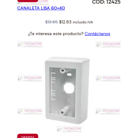
EN
CANALETA LISA 60×40
OFERTA
Original
Current
$
13.86
$
12.83
incluido IVA
price
price
¿Te interesa este producto?
Contáctanos
was:
is:
$13.86.
$12.83.
PRODUCTO
OFERTA