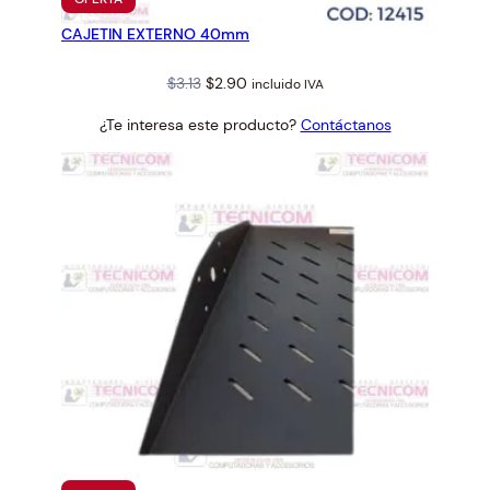
EN
CAJETIN EXTERNO 40mm
OFERTA
Original
Current
$
3.13
$
2.90
incluido IVA
price
price
¿Te interesa este producto?
Contáctanos
was:
is:
$3.13.
$2.90.