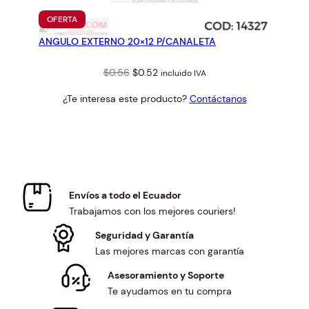
PRODUCTO
OFERTA
EN
ANGULO EXTERNO 20×12 P/CANALETA
OFERTA
Original
Current
$
0.56
$
0.52
incluido IVA
price
price
¿Te interesa este producto?
Contáctanos
was:
is:
$0.56.
$0.52.
Envíos a todo el Ecuador
Trabajamos con los mejores couriers!
Seguridad y Garantía
Las mejores marcas con garantía
Asesoramiento y Soporte
Te ayudamos en tu compra