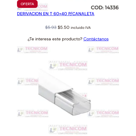
PRODUCTO
OFERTA
EN
DERIVACION EN T 60×40 P/CANALETA
OFERTA
Original
Current
$
5.93
$
5.50
incluido IVA
price
price
¿Te interesa este producto?
Contáctanos
was:
is:
$5.93.
$5.50.