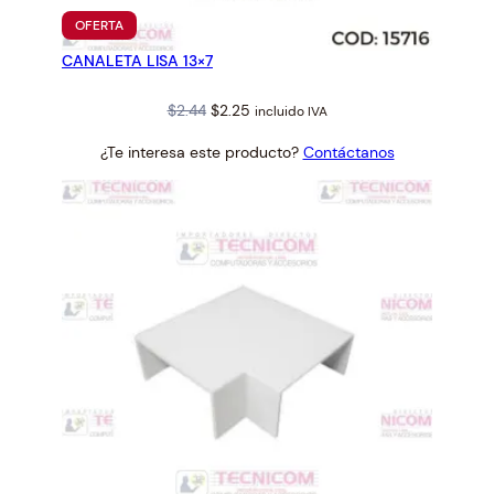
PRODUCTO
OFERTA
EN
CANALETA LISA 13×7
OFERTA
Original
Current
$
2.44
$
2.25
incluido IVA
price
price
¿Te interesa este producto?
Contáctanos
was:
is:
$2.44.
$2.25.