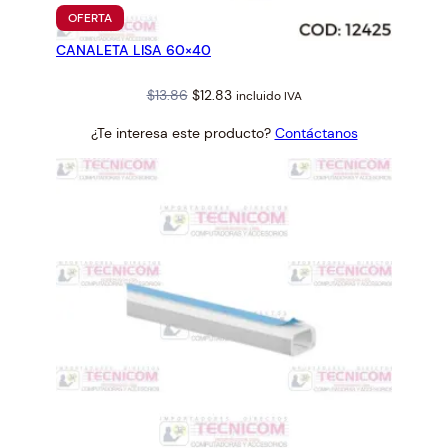
PRODUCTO
OFERTA
EN
CANALETA LISA 60×40
OFERTA
Original
Current
$
13.86
$
12.83
incluido IVA
price
price
¿Te interesa este producto?
Contáctanos
was:
is:
$13.86.
$12.83.