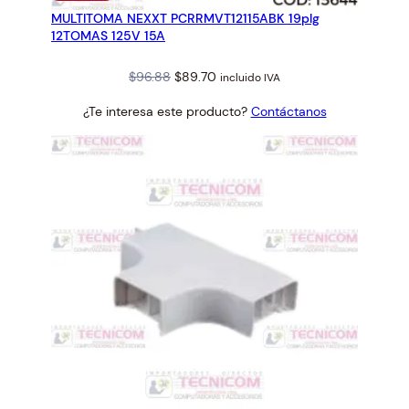
EN
MULTITOMA NEXXT PCRRMVT12115ABK 19plg
OFERTA
a
12TOMAS 125V 15A
d
Original
Current
$
96.88
$
89.70
incluido IVA
price
price
¿Te interesa este producto?
Contáctanos
was:
is:
$96.88.
$89.70.