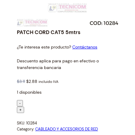
PATCH CORD CAT5 5mtrs
¿Te interesa este producto?
Contáctanos
Descuento aplica para pago en efectivo o
transferencia bancaria
O
C
$
3.11
$
2.88
incluido IVA
r
u
1 disponibles
i
r
g
r
P
-
i
e
A
+
n
n
T
a
t
SKU:
10284
C
l
p
Category:
CABLEADO Y ACCESORIOS DE RED
H
p
r