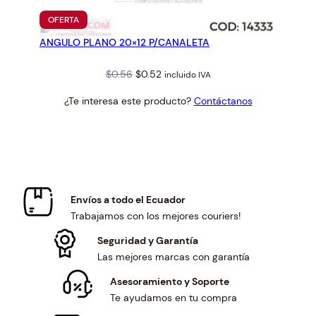
PRODUCTO
OFERTA
EN
ANGULO PLANO 20×12 P/CANALETA
OFERTA
Original
Current
$
0.56
$
0.52
incluido IVA
price
price
¿Te interesa este producto?
Contáctanos
was:
is:
$0.56.
$0.52.
Envíos a todo el Ecuador
Trabajamos con los mejores couriers!
Seguridad y Garantía
Las mejores marcas con garantía
Asesoramiento y Soporte
Te ayudamos en tu compra