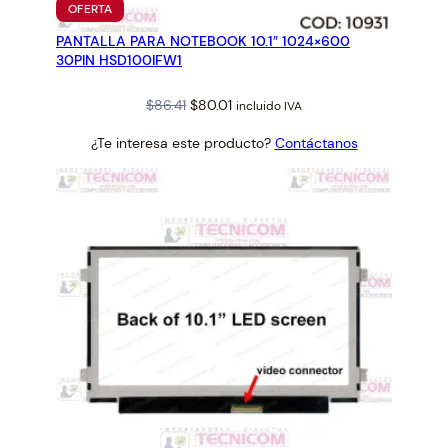
PRODUCTO
OFERTA
EN
PANTALLA PARA NOTEBOOK 10.1″ 1024×600
OFERTA
30PIN HSD100IFW1
Original
Current
$
86.41
$
80.01
incluido IVA
price
price
¿Te interesa este producto?
Contáctanos
was:
is:
$86.41.
$80.01.