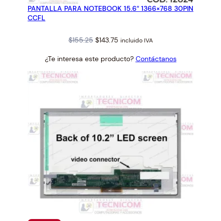
PANTALLA PARA NOTEBOOK 15.6″ 1366×768 30PIN
OFERTA
CCFL
Original
Current
$
155.25
$
143.75
incluido IVA
price
price
¿Te interesa este producto?
Contáctanos
was:
is:
$155.25.
$143.75.