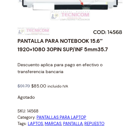
PANTALLA PARA NOTEBOOK 15.6″
1920×1080 30PIN SUP/INF 5mm35.7
Descuento aplica para pago en efectivo o
transferencia bancaria
O
C
$
91.79
$
85.00
incluido IVA
r
u
Agotado
i
r
g
r
SKU:
14568
i
e
Category:
PANTALLAS PARA LAPTOP
n
n
Tags:
LAPTOS
, 
MARCAS
, 
PANTALLA
, 
REPUESTO
a
t
l
p