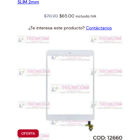
SLIM 2mm
Original
Current
$
70.20
$
65.00
incluido IVA
price
price
¿Te interesa este producto?
Contáctanos
was:
is:
$70.20.
$65.00.
PRODUCTO
OFERTA
EN