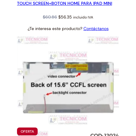
TOUCH SCREEN+BOTON HOME PARA IPAD MINI
OFERTA
Original
Current
$
60.86
$
56.35
incluido IVA
price
price
¿Te interesa este producto?
Contáctanos
was:
is:
$60.86.
$56.35.
PRODUCTO
OFERTA
EN