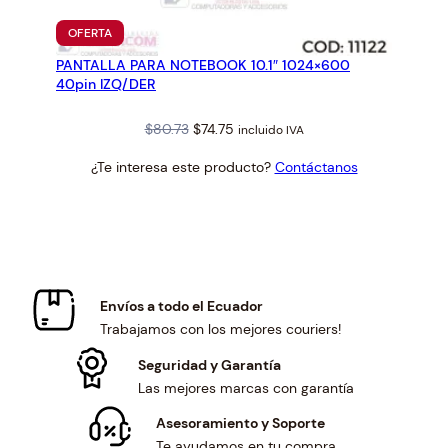
PRODUCTO
OFERTA
EN
PANTALLA PARA NOTEBOOK 10.1″ 1024×600
OFERTA
40pin IZQ/DER
Original
Current
$
80.73
$
74.75
incluido IVA
price
price
¿Te interesa este producto?
Contáctanos
was:
is:
$80.73.
$74.75.
Envíos a todo el Ecuador
Trabajamos con los mejores couriers!
Seguridad y Garantía
Las mejores marcas con garantía
Asesoramiento y Soporte
Te ayudamos en tu compra