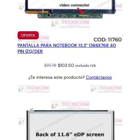
PRODUCTO
OFERTA
EN
PANTALLA PARA NOTEBOOK 13.3″ 1366X768 40
OFERTA
PIN IZQ/DER
Original
Current
$
111.78
$
103.50
incluido IVA
price
price
¿Te interesa este producto?
Contáctanos
was:
is:
$111.78.
$103.50.