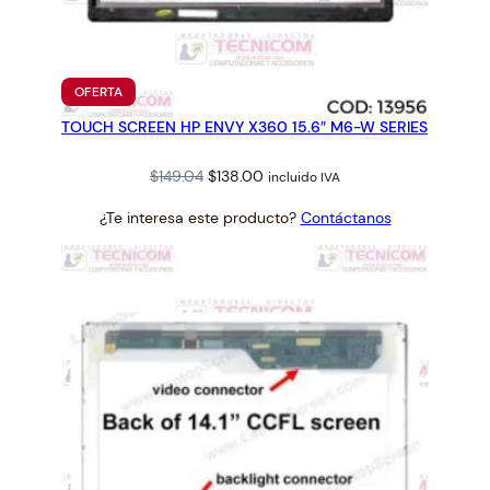
F
L
c
a
PRODUCTO
OFERTA
EN
n
TOUCH SCREEN HP ENVY X360 15.6″ M6-W SERIES
OFERTA
t
i
Original
Current
$
149.04
$
138.00
incluido IVA
d
price
price
¿Te interesa este producto?
Contáctanos
a
was:
is:
d
$149.04.
$138.00.