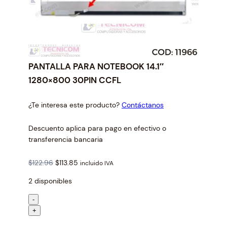
PANTALLA PARA NOTEBOOK 14.1″
1280×800 30PIN CCFL
¿Te interesa este producto?
Contáctanos
Descuento aplica para pago en efectivo o
transferencia bancaria
O
C
$
122.96
$
113.85
incluido IVA
r
u
2 disponibles
i
r
g
r
P
-
i
e
A
+
n
n
N