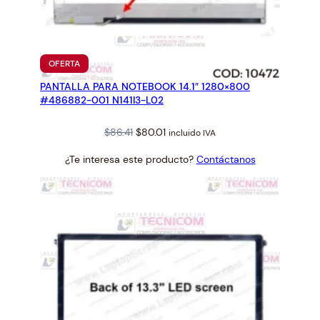
PRODUCTO
OFERTA
EN
PANTALLA PARA NOTEBOOK 14.1″ 1280×800
OFERTA
#486882-001 N141I3-L02
Original
Current
$
86.41
$
80.01
incluido IVA
price
price
¿Te interesa este producto?
Contáctanos
was:
is:
$86.41.
$80.01.