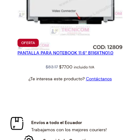
PRODUCTO
OFERTA
EN
PANTALLA PARA NOTEBOOK 11.6″ B116XTN01.0
OFERTA
Original
Current
$
83.17
$
77.00
incluido IVA
price
price
¿Te interesa este producto?
Contáctanos
was:
is:
$83.17.
$77.00.
Envíos a todo el Ecuador
Trabajamos con los mejores couriers!