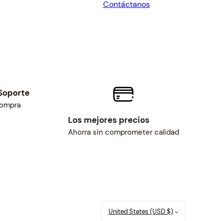
Contáctanos
$185.06.
$171.35.
Soporte
compra
Los mejores precios
Ahorra sin comprometer calidad
United States (USD $)