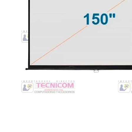
Switche
Monitores y TV
Suministros de Impresión
Punto de Venta
Conver
Accesorios y Periféricos
Adapta
Protección Eléctrica
Repuestos
Software