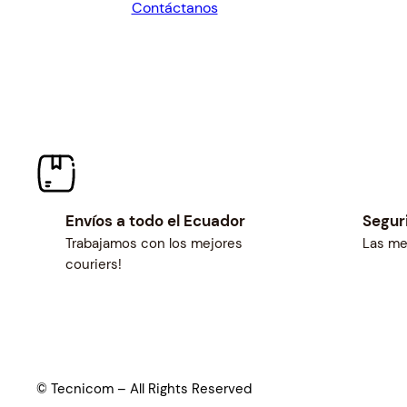
Contáctanos
$185.06.
$171.35.
Envíos a todo el Ecuador
Segur
Trabajamos con los mejores
Las me
couriers!
© Tecnicom – All Rights Reserved