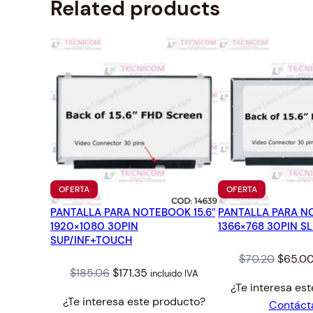
Related products
PRODUCTO
PRODUCTO
OFERTA
OFERTA
EN
EN
PANTALLA PARA NOTEBOOK 15.6″
OFERTA
PANTALLA PARA NO
OFERTA
1920×1080 30PIN
1366×768 30PIN SL
SUP/INF+TOUCH
Origina
$
70.20
$
65.0
Original
Current
$
185.06
$
171.35
incluido IVA
price
¿Te interesa es
price
price
was:
¿Te interesa este producto?
Contáct
was:
is:
$70.20