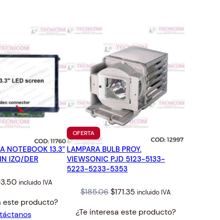
TO
PRODUCTO
OFERTA
EN
A NOTEBOOK 13.3″
LAMPARA BULB PROY.
OFERTA
IN IZQ/DER
VIEWSONIC PJD 5123-5133-
5223-5233-5353
ginal
Current
03.50
incluido IVA
Original
Current
$
185.06
$
171.35
incluido IVA
ce
price
a este producto?
price
price
:
is:
¿Te interesa este producto?
táctanos
was:
is:
.78.
$103.50.