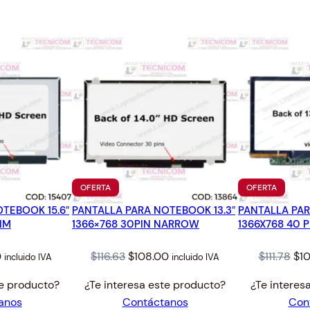
.
2
N
5
.
1
0
5
.
0
"
M
A
N
U
A
L
PRODUCTO
PRODUC
OFERTA
OFERTA
c
EN
EN
a
TEBOOK 15.6″
PANTALLA PARA NOTEBOOK 13.3″
OFERTA
PANTALLA PAR
OFERTA
IM
1366×768 30PIN NARROW
1366X768 40 P
n
t
l
Current
Original
Current
Ori
0
$
116.63
$
108.00
$
111.78
$
1
incluido IVA
incluido IVA
i
price
price
price
pri
d
te producto?
¿Te interesa este producto?
¿Te interes
is:
was:
is:
was
a
anos
Contáctanos
Con
.
$65.00.
$116.63.
$108.00.
$111
d