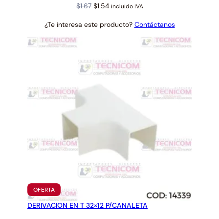
Original
Current
$
1.67
$
1.54
incluido IVA
price
price
¿Te interesa este producto?
Contáctanos
was:
is:
$1.67.
$1.54.
PRODUCTO
OFERTA
EN
DERIVACION EN T 32×12 P/CANALETA
OFERTA