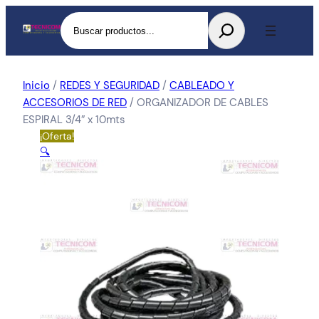
Buscar
Inicio
/
REDES Y SEGURIDAD
/
CABLEADO Y
ACCESORIOS DE RED
/ ORGANIZADOR DE CABLES
ESPIRAL 3/4″ x 10mts
¡Oferta!
🔍