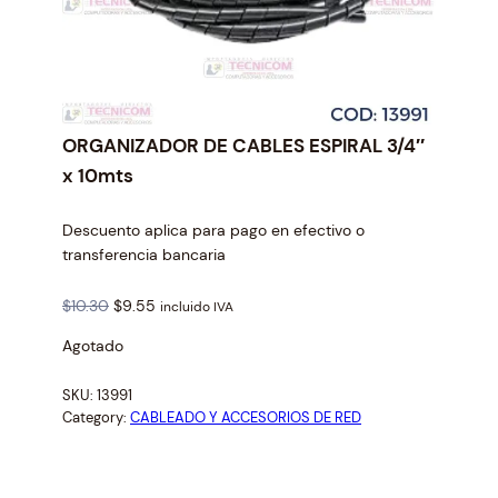
ORGANIZADOR DE CABLES ESPIRAL 3/4″
x 10mts
Descuento aplica para pago en efectivo o
transferencia bancaria
O
C
$
10.30
$
9.55
incluido IVA
r
u
Agotado
i
r
g
r
SKU:
13991
i
e
Category:
CABLEADO Y ACCESORIOS DE RED
n
n
a
t
l
p