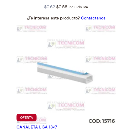
Original
Current
$
0.62
$
0.58
incluido IVA
price
price
¿Te interesa este producto?
Contáctanos
was:
is:
$0.62.
$0.58.
PRODUCTO
OFERTA
EN
CANALETA LISA 13×7
OFERTA