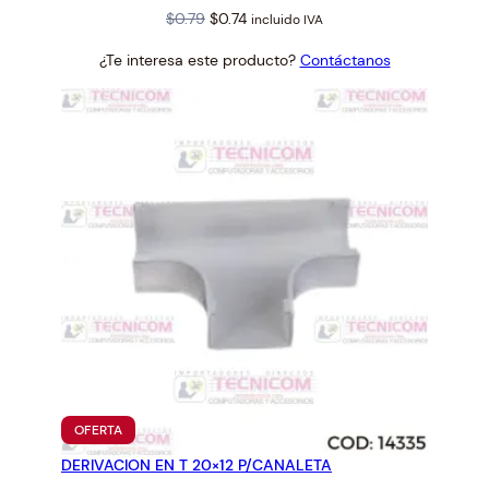
Original
Current
$
0.79
$
0.74
incluido IVA
price
price
¿Te interesa este producto?
Contáctanos
was:
is:
$0.79.
$0.74.
PRODUCTO
OFERTA
EN
DERIVACION EN T 20×12 P/CANALETA
OFERTA