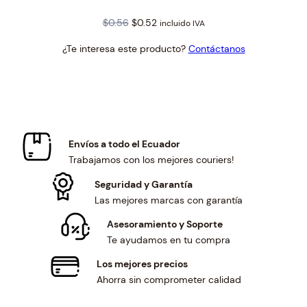
Original
Current
$
0.56
$
0.52
incluido IVA
price
price
¿Te interesa este producto?
Contáctanos
was:
is:
$0.56.
$0.52.
Envíos a todo el Ecuador
Trabajamos con los mejores couriers!
Seguridad y Garantía
Las mejores marcas con garantía
Asesoramiento y Soporte
Te ayudamos en tu compra
Los mejores precios
Ahorra sin comprometer calidad