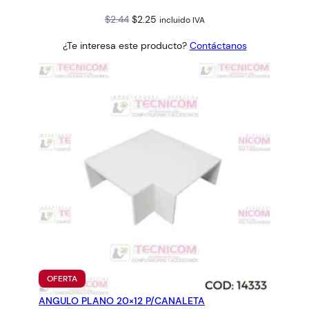
Original
Current
$
2.44
$
2.25
incluido IVA
price
price
¿Te interesa este producto?
Contáctanos
was:
is:
$2.44.
$2.25.
PRODUCTO
OFERTA
EN
ANGULO PLANO 20×12 P/CANALETA
OFERTA