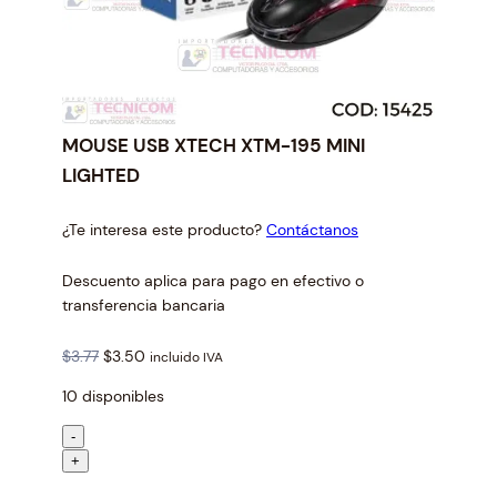
MOUSE USB XTECH XTM-195 MINI
LIGHTED
¿Te interesa este producto?
Contáctanos
Descuento aplica para pago en efectivo o
transferencia bancaria
O
C
$
3.77
$
3.50
incluido IVA
r
u
10 disponibles
i
r
g
r
M
-
i
e
O
+
n
n
U