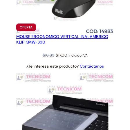
PRODUCTO
OFERTA
EN
MOUSE ERGONOMICO VERTICAL INALAMBRICO
OFERTA
KLIP KMW-390
Original
Current
$
18.35
$
17.00
incluido IVA
price
price
¿Te interesa este producto?
Contáctanos
was:
is:
$18.35.
$17.00.