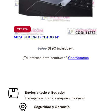
PRODUCTO
OFERTA
EN
MICA SILICON TECLADO 14″
OFERTA
Original
Current
$
2.05
$
1.90
incluido IVA
price
price
¿Te interesa este producto?
Contáctanos
was:
is:
$2.05.
$1.90.
Envíos a todo el Ecuador
Trabajamos con los mejores couriers!
Seguridad y Garantía