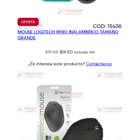
PRODUCTO
OFERTA
EN
MOUSE LOGITECH M190 INALAMBRICO TAMAÑO
OFERTA
GRANDE
Original
Current
$
15.66
$
14.50
incluido IVA
price
price
¿Te interesa este producto?
Contáctanos
was:
is:
$15.66.
$14.50.