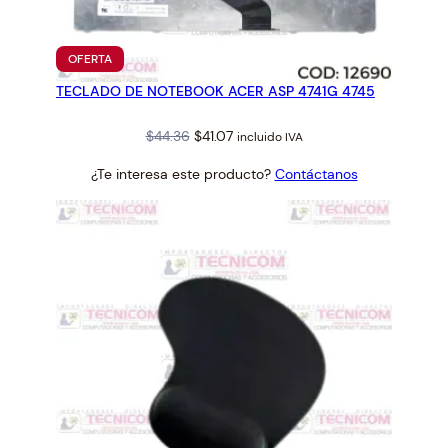
I
N
I
PRODUCTO
OFERTA
L
EN
TECLADO DE NOTEBOOK ACER ASP 4741G 4745
OFERTA
I
G
Original
Current
$
44.36
$
41.07
incluido IVA
H
price
price
T
¿Te interesa este producto?
Contáctanos
was:
is:
E
$44.36.
$41.07.
D
c
a
n
t
i
d
a
d