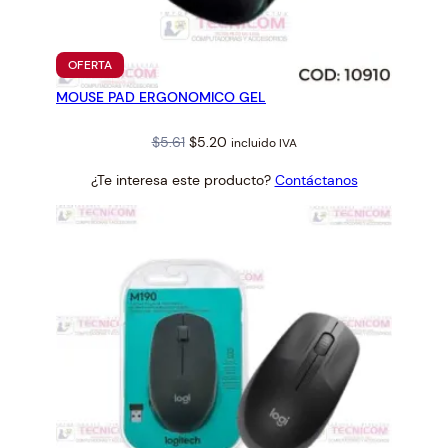
PRODUCTO
OFERTA
EN
MOUSE PAD ERGONOMICO GEL
OFERTA
Original
Current
$
5.61
$
5.20
incluido IVA
price
price
¿Te interesa este producto?
Contáctanos
was:
is:
$5.61.
$5.20.