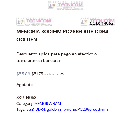
MEMORIA SODIMM PC2666 8GB DDR4
GOLDEN
Descuento aplica para pago en efectivo o
transferencia bancaria
O
C
$
55.89
$
51.75
incluido IVA
r
u
Agotado
i
r
g
r
SKU:
14053
i
e
Category:
MEMORIA RAM
n
n
Tags:
8GB
, 
DDR4
, 
golden
, 
memoria
, 
PC2666
, 
sodimm
a
t
l
p
p
r