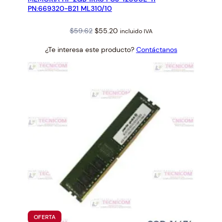
PN:669320-B21 ML310/10
Original
Current
$
59.62
$
55.20
incluido IVA
price
price
¿Te interesa este producto?
Contáctanos
was:
is:
$59.62.
$55.20.
PRODUCTO
OFERTA