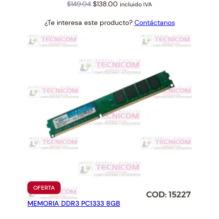
Original
Current
$
149.04
$
138.00
incluido IVA
price
price
¿Te interesa este producto?
Contáctanos
was:
is:
$149.04.
$138.00.
PRODUCTO
OFERTA
EN
MEMORIA DDR3 PC1333 8GB
OFERTA