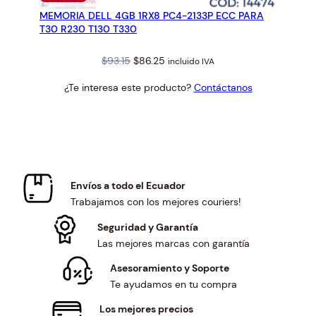
EN
MEMORIA DELL 4GB 1RX8 PC4-2133P ECC PARA
OFERTA
T30 R230 T130 T330
Original
Current
$
93.15
$
86.25
incluido IVA
price
price
¿Te interesa este producto?
Contáctanos
was:
is:
$93.15.
$86.25.
Envíos a todo el Ecuador
Trabajamos con los mejores couriers!
Seguridad y Garantía
Las mejores marcas con garantía
Asesoramiento y Soporte
Te ayudamos en tu compra
Los mejores precios