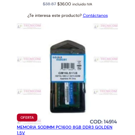
Original
Current
$
38.87
$
36.00
incluido IVA
price
price
¿Te interesa este producto?
Contáctanos
was:
is:
$38.87.
$36.00.
PRODUCTO
OFERTA
EN
MEMORIA SODIMM PC1600 8GB DDR3 GOLDEN
OFERTA
1.5V