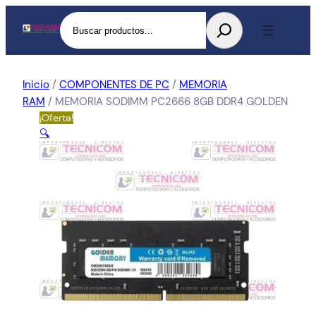
Buscar
Inicio
/
COMPONENTES DE PC
/
MEMORIA
RAM
/ MEMORIA SODIMM PC2666 8GB DDR4 GOLDEN
¡Oferta!
🔍