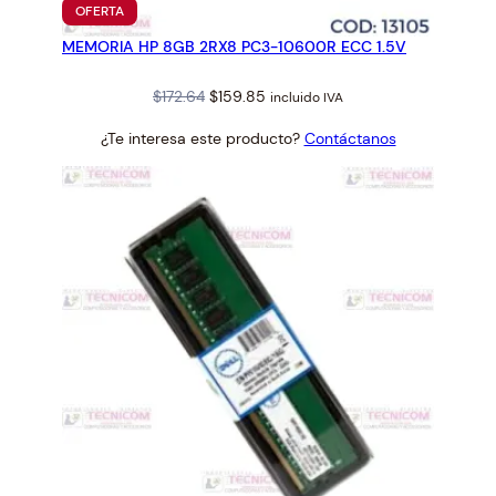
PRODUCTO
OFERTA
EN
MEMORIA HP 8GB 2RX8 PC3-10600R ECC 1.5V
OFERTA
Original
Current
$
172.64
$
159.85
incluido IVA
price
price
¿Te interesa este producto?
Contáctanos
was:
is:
$172.64.
$159.85.