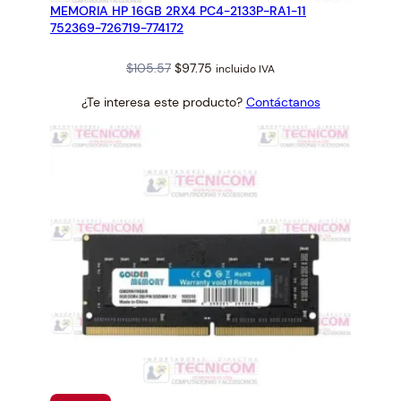
MEMORIA HP 16GB 2RX4 PC4-2133P-RA1-11
OFERTA
752369-726719-774172
Original
Current
$
105.57
$
97.75
incluido IVA
price
price
¿Te interesa este producto?
Contáctanos
was:
is:
$105.57.
$97.75.