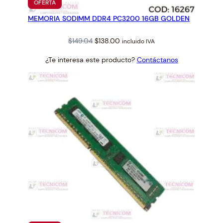
PRODUCTO
OFERTA
EN
MEMORIA SODIMM DDR4 PC3200 16GB GOLDEN
OFERTA
Original
Current
$
149.04
$
138.00
incluido IVA
price
price
¿Te interesa este producto?
Contáctanos
was:
is:
$149.04.
$138.00.