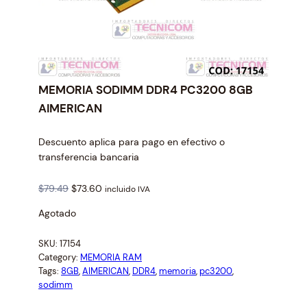
MEMORIA SODIMM DDR4 PC3200 8GB
AIMERICAN
Descuento aplica para pago en efectivo o
transferencia bancaria
O
C
$
79.49
$
73.60
incluido IVA
r
u
Agotado
i
r
g
r
SKU:
17154
i
e
Category:
MEMORIA RAM
n
n
Tags:
8GB
, 
AIMERICAN
, 
DDR4
, 
memoria
, 
pc3200
, 
a
t
sodimm
l
p