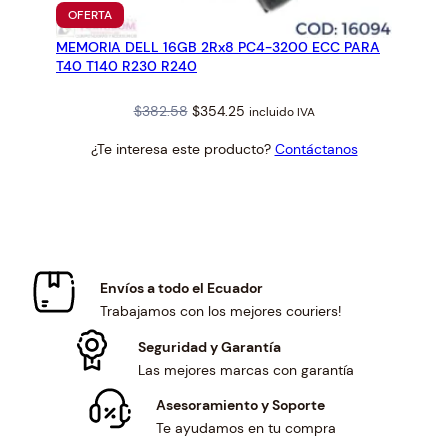
PRODUCTO
OFERTA
EN
MEMORIA DELL 16GB 2Rx8 PC4-3200 ECC PARA
OFERTA
T40 T140 R230 R240
Original
Current
$
382.58
$
354.25
incluido IVA
price
price
¿Te interesa este producto?
Contáctanos
was:
is:
$382.58.
$354.25.
Envíos a todo el Ecuador
Trabajamos con los mejores couriers!
Seguridad y Garantía
Las mejores marcas con garantía
Asesoramiento y Soporte
Te ayudamos en tu compra