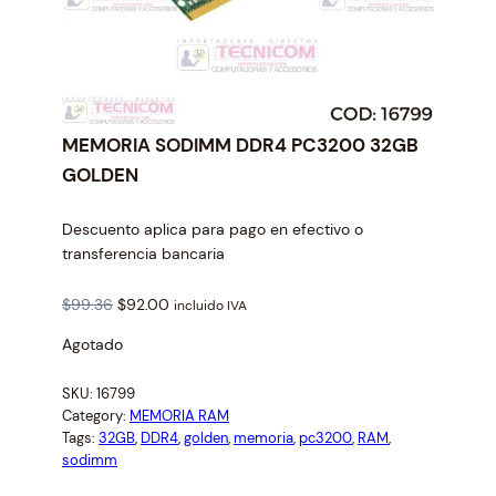
MEMORIA SODIMM DDR4 PC3200 32GB
GOLDEN
Descuento aplica para pago en efectivo o
transferencia bancaria
O
C
$
99.36
$
92.00
incluido IVA
r
u
Agotado
i
r
g
r
SKU:
16799
i
e
Category:
MEMORIA RAM
n
n
Tags:
32GB
, 
DDR4
, 
golden
, 
memoria
, 
pc3200
, 
RAM
, 
a
t
sodimm
l
p