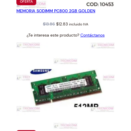
PRODUCTO
OFERTA
EN
MEMORIA SODIMM PC800 2GB GOLDEN
OFERTA
Original
Current
$
13.86
$
12.83
incluido IVA
price
price
¿Te interesa este producto?
Contáctanos
was:
is:
$13.86.
$12.83.