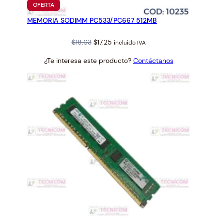
PRODUCTO
OFERTA
EN
MEMORIA SODIMM PC533/PC667 512MB
OFERTA
Original
Current
$
18.63
$
17.25
incluido IVA
price
price
¿Te interesa este producto?
Contáctanos
was:
is:
$18.63.
$17.25.