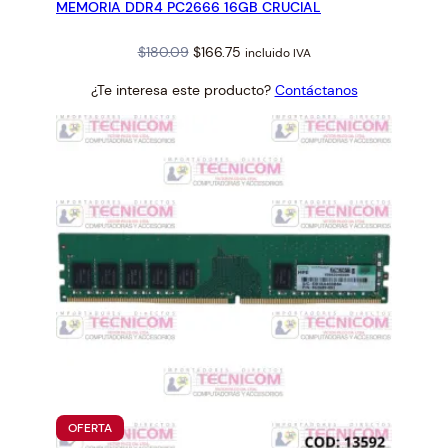
MEMORIA DDR4 PC2666 16GB CRUCIAL
OFERTA
Original
Current
$
180.09
$
166.75
incluido IVA
price
price
¿Te interesa este producto?
Contáctanos
was:
is:
$180.09.
$166.75.
PRODUCTO
OFERTA
EN