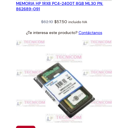
MEMORIA HP 1RX8 PC4-2400T 8GB ML30 PN.
OFERTA
862689-091
Original
Current
$
62.10
$
57.50
incluido IVA
price
price
¿Te interesa este producto?
Contáctanos
was:
is:
$62.10.
$57.50.