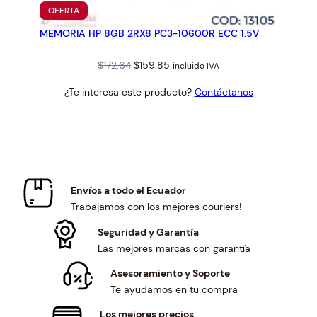
PRODUCTO
OFERTA
EN
MEMORIA HP 8GB 2RX8 PC3-10600R ECC 1.5V
OFERTA
Original
Current
$
172.64
$
159.85
incluido IVA
price
price
¿Te interesa este producto?
Contáctanos
was:
is:
$172.64.
$159.85.
Envíos a todo el Ecuador
Trabajamos con los mejores couriers!
Seguridad y Garantía
Las mejores marcas con garantía
Asesoramiento y Soporte
Te ayudamos en tu compra
Los mejores precios