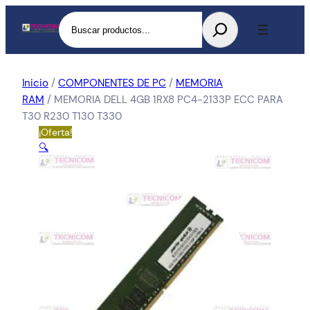
Buscar
Inicio
/
COMPONENTES DE PC
/
MEMORIA
RAM
/ MEMORIA DELL 4GB 1RX8 PC4-2133P ECC PARA
T30 R230 T130 T330
¡Oferta!
🔍