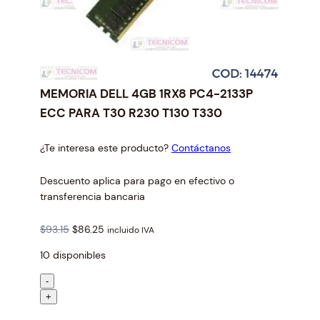
MEMORIA DELL 4GB 1RX8 PC4-2133P
ECC PARA T30 R230 T130 T330
¿Te interesa este producto?
Contáctanos
Descuento aplica para pago en efectivo o
transferencia bancaria
O
C
$
93.15
$
86.25
incluido IVA
r
u
10 disponibles
i
r
g
r
M
-
i
e
E
+
n
n
M