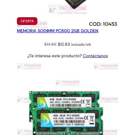
PRODUCTO
OFERTA
EN
MEMORIA SODIMM PC800 2GB GOLDEN
OFERTA
Original
Current
$
13.86
$
12.83
incluido IVA
price
price
¿Te interesa este producto?
Contáctanos
was:
is:
$13.86.
$12.83.