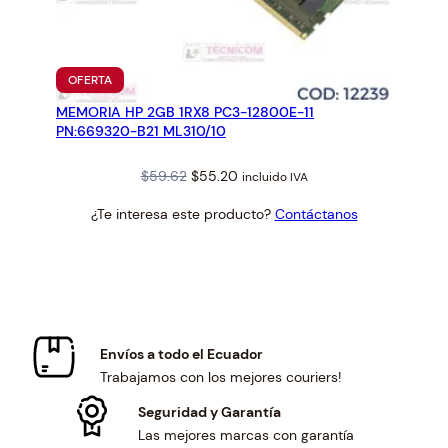
PRODUCTO
OFERTA
EN
MEMORIA HP 2GB 1RX8 PC3-12800E-11
OFERTA
PN:669320-B21 ML310/10
Original
Current
$
59.62
$
55.20
incluido IVA
price
price
¿Te interesa este producto?
Contáctanos
was:
is:
$59.62.
$55.20.
Envíos a todo el Ecuador
Trabajamos con los mejores couriers!
Seguridad y Garantía
Las mejores marcas con garantía