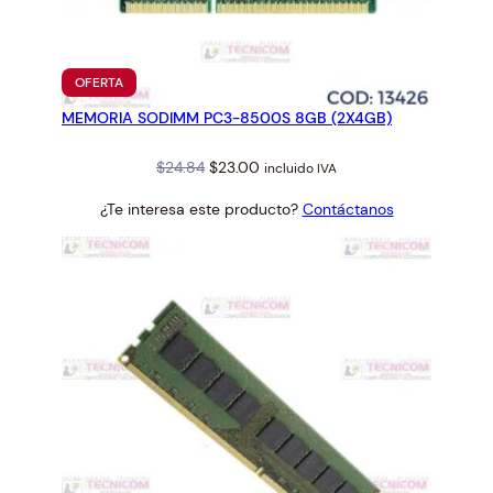
PRODUCTO
OFERTA
EN
MEMORIA SODIMM PC3-8500S 8GB (2X4GB)
OFERTA
Original
Current
$
24.84
$
23.00
incluido IVA
price
price
¿Te interesa este producto?
Contáctanos
was:
is:
$24.84.
$23.00.