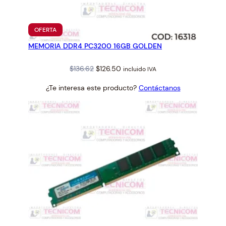
-
2
1
PRODUCTO
OFERTA
3
EN
MEMORIA DDR4 PC3200 16GB GOLDEN
OFERTA
3
P
Original
Current
$
136.62
$
126.50
incluido IVA
E
price
price
C
¿Te interesa este producto?
Contáctanos
was:
is:
C
$136.62.
$126.50.
P
A
R
A
T
3
0
R
2
3