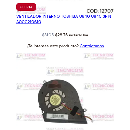
PRODUCTO
OFERTA
EN
VENTILADOR INTERNO TOSHIBA U840 U845 3PIN
OFERTA
A000210610
Original
Current
$
31.05
$
28.75
incluido IVA
price
price
¿Te interesa este producto?
Contáctanos
was:
is:
$31.05.
$28.75.