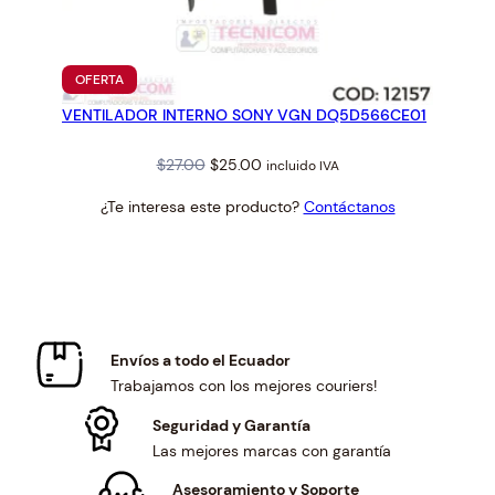
PRODUCTO
OFERTA
EN
VENTILADOR INTERNO SONY VGN DQ5D566CE01
OFERTA
Original
Current
$
27.00
$
25.00
incluido IVA
price
price
¿Te interesa este producto?
Contáctanos
was:
is:
$27.00.
$25.00.
Envíos a todo el Ecuador
Trabajamos con los mejores couriers!
Seguridad y Garantía
Las mejores marcas con garantía
Asesoramiento y Soporte