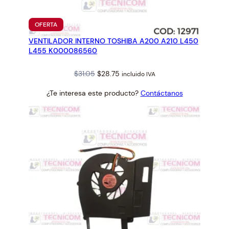
PRODUCTO
OFERTA
EN
VENTILADOR INTERNO TOSHIBA A200 A210 L450
OFERTA
L455 K000086560
Original
Current
$
31.05
$
28.75
incluido IVA
price
price
¿Te interesa este producto?
Contáctanos
was:
is:
$31.05.
$28.75.