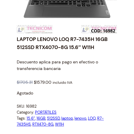
LAPTOP LENOVO LOQ R7-7435H 16GB
512SSD RTX4070-8G 15.6″ W11H
Descuento aplica para pago en efectivo o
transferencia bancaria
O
C
$
1705.31
$
1579.00
incluido IVA
r
u
Agotado
i
r
g
r
SKU:
16982
i
e
Category:
PORTÁTILES
n
n
Tags:
15.6″
, 
16GB
, 
512SSD
, 
laptop
, 
lenovo
, 
LOQ
, 
R7-
a
t
7435HS
, 
RTX470-8G
, 
W11H
l
p