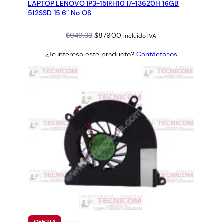
LAPTOP LENOVO IP3-15IRH10 I7-13620H 16GB
OFERTA
512SSD 15.6″ No OS
Original
Current
$
949.33
$
879.00
incluido IVA
price
price
¿Te interesa este producto?
Contáctanos
was:
is:
$949.33.
$879.00.
PRODUCTO
OFERTA