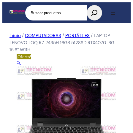
Buscar
Inicio
/
COMPUTADORAS
/
PORTÁTILES
/ LAPTOP
LENOVO LOQ R7-7435H 16GB 512SSD RTX4070-8G
15.6″ W11H
¡Oferta!
🔍