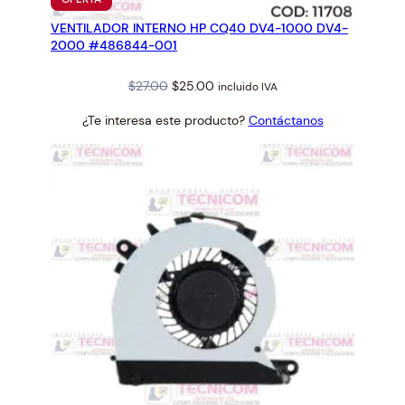
EN
VENTILADOR INTERNO HP CQ40 DV4-1000 DV4-
OFERTA
2000 #486844-001
Original
Current
$
27.00
$
25.00
incluido IVA
price
price
¿Te interesa este producto?
Contáctanos
was:
is:
$27.00.
$25.00.