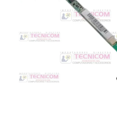
Switche
Monitores y TV
Suministros de Impresión
Punto de Venta
Conver
Accesorios y Periféricos
Adapta
Protección Eléctrica
Repuestos
Software