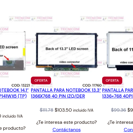
8
.
C
4
E
.
R
A
S
P
I
R
E
4
7
PRODUCTO
PRODUC
OFERTA
OFERTA
1
EN
EN
0
TEBOOK 14.1″
PANTALLA PARA NOTEBOOK 13.3″
OFERTA
PANTALLA PAR
OFERTA
P141WX5 (TP)
1366X768 40 PIN IZQ/DER
1336×768 40P
4
7
Original
Current
Or
$
111.78
$
103.50
$
99.36
$
9
incluido IVA
1
al
Current
0
incluido IVA
price
price
pr
0
¿Te interesa este producto?
¿Te interes
price
was:
is:
wa
G
te producto?
Contáctanos
Con
is:
$111.78.
$103.50.
$9
c