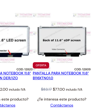
TO
PRODUCTO
OFERTA
EN
A NOTEBOOK 11.6″
PANTALLA PARA NOTEBOOK 11.6″
OFERTA
IN DER/IZQ
B116XTN01.0
iginal
Current
Original
Current
2.00
$
83.17
$
77.00
incluido IVA
incluido IVA
ice
price
price
price
a este producto?
¿Te interesa este producto?
s:
is:
was:
is:
táctanos
Contáctanos
9.36.
$92.00.
$83.17.
$77.00.