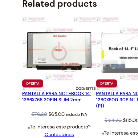
Related products
PRODUCTO
PRODUCTO
OFERTA
OFERTA
EN
EN
PANTALLA PARA NOTEBOOK 14″
OFERTA
PANTALLA PARA NO
OFERTA
1366X768 30PIN SLIM 2mm
1280X800 30PIN L
(P1)
Original
Current
$
70.20
$
65.00
incluido IVA
Origin
$
124.20
$
115.0
price
price
¿Te interesa este producto?
price
was:
is:
¿Te interesa es
Contáctanos
was:
$70.20.
$65.00.