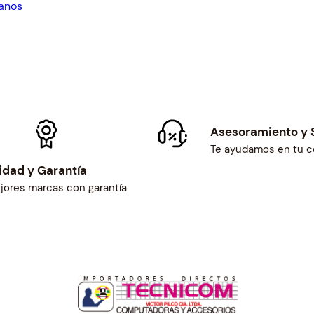
anos
0.
$115.00.
a
n
t
i
d
a
d
Asesoramiento y 
Te ayudamos en tu 
idad y Garantía
jores marcas con garantía