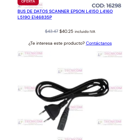
PRODUCTO
OFERTA
EN
BUS DE DATOS SCANNER EPSON L4150 L4160
OFERTA
L5190 E146835P
Original
Current
$
43.47
$
40.25
incluido IVA
price
price
¿Te interesa este producto?
Contáctanos
was:
is:
$43.47.
$40.25.