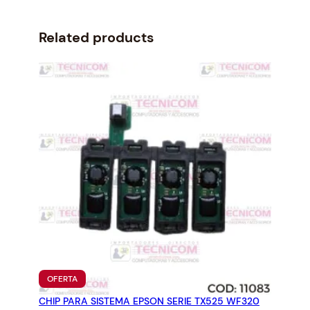
p
r
r
i
i
c
Related products
c
e
e
i
w
s
a
:
s
$
:
9
$
5
1
4
0
.
3
9
1
1
.
.
3
1
.
PRODUCTO
OFERTA
EN
CHIP PARA SISTEMA EPSON SERIE TX525 WF320
OFERTA