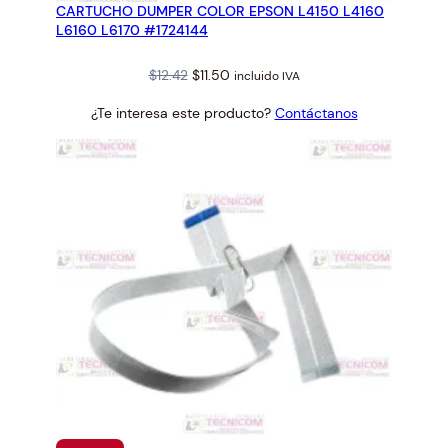
CARTUCHO DUMPER COLOR EPSON L4150 L4160
OFERTA
L6160 L6170 #1724144
Original
Current
$
12.42
$
11.50
incluido IVA
price
price
¿Te interesa este producto?
Contáctanos
was:
is:
$12.42.
$11.50.