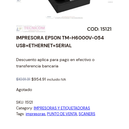
IMPRESORA EPSON TM-H6000V-054
USB+ETHERNET+SERIAL
Descuento aplica para pago en efectivo o
transferencia bancaria
O
C
$
1031.31
$
954.91
incluido IVA
r
u
Agotado
i
r
g
r
SKU:
15121
i
e
Category:
IMPRESORAS Y ETIQUETADORAS
n
n
Tags:
impresoras
, 
PUNTO DE VENTA
, 
SCANERS
a
t
l
p