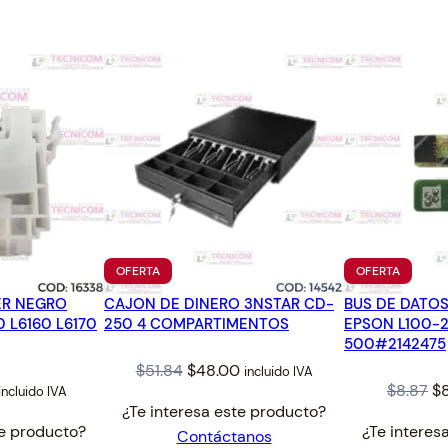
7
.
PRODUCTO
PRODUC
OFERTA
OFERTA
EN
EN
R NEGRO
CAJON DE DINERO 3NSTAR CD-
OFERTA
BUS DE DATO
OFERTA
0 L6160 L6170
250 4 COMPARTIMENTOS
EPSON L100-
500#2142475
Original
Current
$
51.84
$
48.00
incluido IVA
al
Current
Or
$
8.87
$
8
incluido IVA
price
price
¿Te interesa este producto?
price
pr
was:
is:
te producto?
¿Te interes
Contáctanos
s:
wa
$51.84.
$48.00.