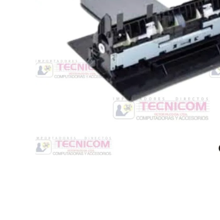
Switche
Monitores y TV
Suministros de Impresión
Punto de Venta
Conver
Accesorios y Periféricos
Adapta
Protección Eléctrica
Repuestos
Software