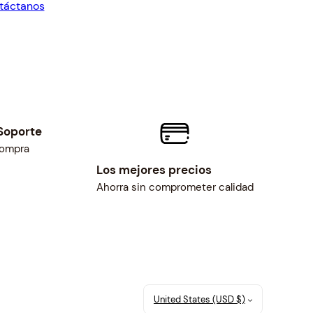
táctanos
.87.
$8.21.
Soporte
compra
Los mejores precios
Ahorra sin comprometer calidad
United States (USD $)