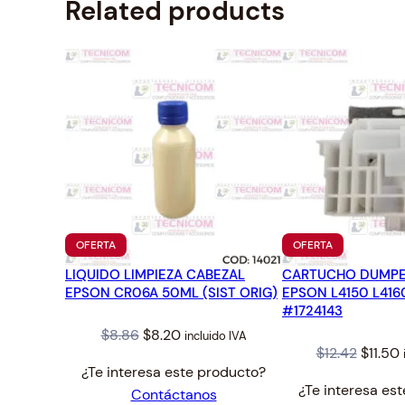
Related products
PRODUCTO
PRODUCTO
OFERTA
OFERTA
EN
EN
LIQUIDO LIMPIEZA CABEZAL
OFERTA
CARTUCHO DUMPE
OFERTA
EPSON CR06A 50ML (SIST ORIG)
EPSON L4150 L416
#1724143
Original
Current
$
8.86
$
8.20
incluido IVA
Origin
$
12.42
$
11.50
price
price
¿Te interesa este producto?
price
was:
is:
¿Te interesa es
Contáctanos
was:
i
$8.86.
$8.20.