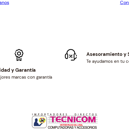
anos
Con
11.50.
$8
Asesoramiento y 
Te ayudamos en tu 
idad y Garantía
jores marcas con garantía