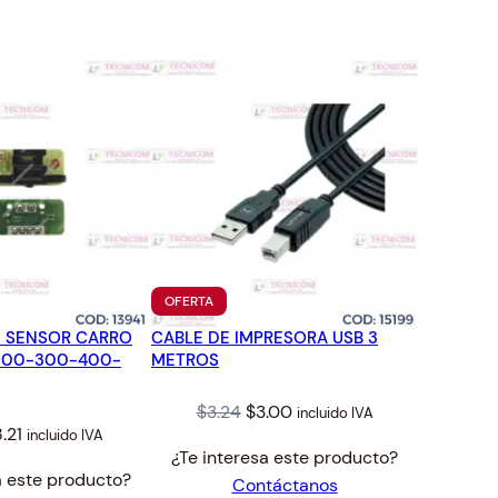
TO
PRODUCTO
OFERTA
EN
S SENSOR CARRO
CABLE DE IMPRESORA USB 3
OFERTA
200-300-400-
METROS
Original
Current
$
3.24
$
3.00
incluido IVA
iginal
Current
.21
incluido IVA
price
price
¿Te interesa este producto?
ice
price
was:
is:
a este producto?
Contáctanos
s:
is:
$3.24.
$3.00.