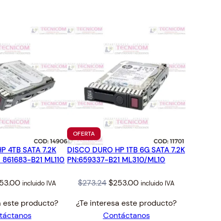
TO
PRODUCTO
OFERTA
EN
P 4TB SATA 7.2K
DISCO DURO HP 1TB 6G SATA 7.2K
OFERTA
 861683-B21 ML110
PN:659337-B21 ML310/ML10
iginal
Current
Original
Current
53.00
$
273.24
$
253.00
incluido IVA
incluido IVA
ice
price
price
price
a este producto?
¿Te interesa este producto?
s:
is:
was:
is:
táctanos
Contáctanos
73.24.
$253.00.
$273.24.
$253.00.