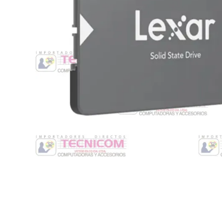
Switche
Monitores y TV
Suministros de Impresión
Punto de Venta
Conver
Accesorios y Periféricos
Adapta
Protección Eléctrica
Repuestos
Software