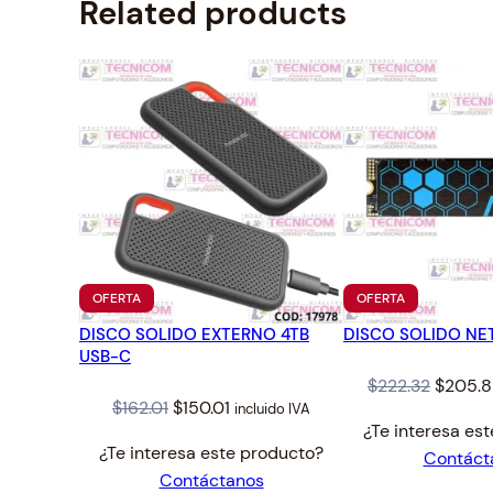
Related products
PRODUCTO
PRODUCTO
OFERTA
OFERTA
EN
EN
DISCO SOLIDO EXTERNO 4TB
OFERTA
DISCO SOLIDO NE
OFERTA
USB-C
Origina
$
222.32
$
205.
Original
Current
$
162.01
$
150.01
incluido IVA
price
¿Te interesa es
price
price
was:
¿Te interesa este producto?
Contáct
was:
is:
$222.32
Contáctanos
$162.01.
$150.01.