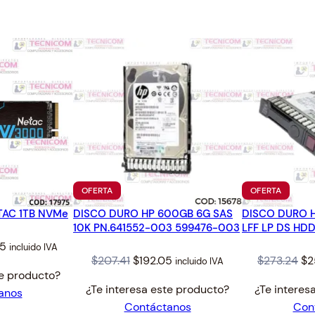
.
PRODUCTO
PRODUC
OFERTA
OFERTA
EN
EN
TAC 1TB NVMe
DISCO DURO HP 600GB 6G SAS
OFERTA
DISCO DURO H
OFERTA
10K PN.641552-003 599476-003
LFF LP DS HDD
l
Current
85
incluido IVA
Original
Current
Or
$
207.41
$
192.05
$
273.24
$
2
incluido IVA
price
te producto?
price
price
pr
is:
¿Te interesa este producto?
¿Te interes
anos
was:
is:
wa
.
$205.85.
Contáctanos
Con
$207.41.
$192.05.
$2