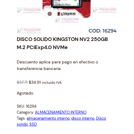
DISCO SOLIDO KINGSTON NV2 250GB
M.2 PCIExp4.0 NVMe
Descuento aplica para pago en efectivo o
transferencia bancaria
O
C
$
37.71
$
34.91
incluido IVA
r
u
Agotado
i
r
g
r
SKU:
16294
i
e
Category:
ALMACENAMIENTO INTERNO
n
n
Tags:
almacenamiento interno
, 
disco interno
, 
Disco
a
t
solido
, 
SSD
l
p