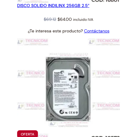
EN
DISCO SOLIDO INDILINX 256GB 2.5″
OFERTA
Original
Current
$
69.12
$
64.00
incluido IVA
price
price
¿Te interesa este producto?
Contáctanos
was:
is:
$69.12.
$64.00.
PRODUCTO
OFERTA