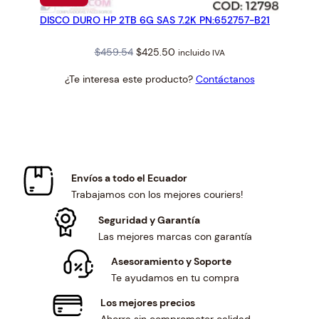
EN
DISCO DURO HP 2TB 6G SAS 7.2K PN:652757-B21
OFERTA
Original
Current
$
459.54
$
425.50
incluido IVA
price
price
¿Te interesa este producto?
Contáctanos
was:
is:
$459.54.
$425.50.
Envíos a todo el Ecuador
Trabajamos con los mejores couriers!
Seguridad y Garantía
Las mejores marcas con garantía
Asesoramiento y Soporte
Te ayudamos en tu compra
Los mejores precios