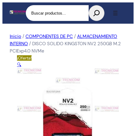
Buscar
Inicio
/
COMPONENTES DE PC
/
ALMACENAMIENTO
INTERNO
/ DISCO SOLIDO KINGSTON NV2 250GB M.2
PCIExp4.0 NVMe
¡Oferta!
🔍