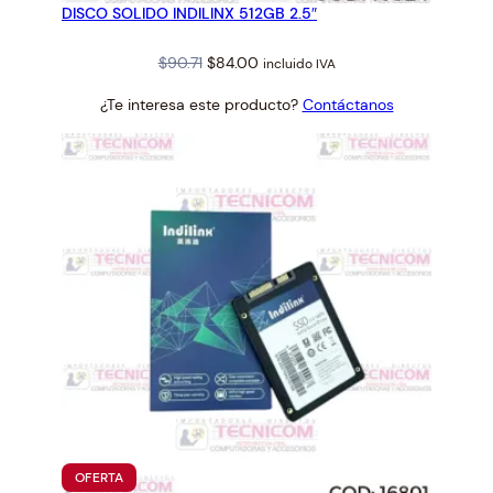
DISCO SOLIDO INDILINX 512GB 2.5″
OFERTA
Original
Current
$
90.71
$
84.00
incluido IVA
price
price
¿Te interesa este producto?
Contáctanos
was:
is:
$90.71.
$84.00.
PRODUCTO
OFERTA