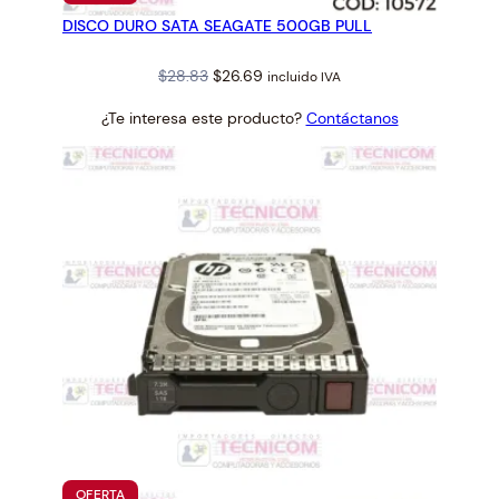
EN
DISCO DURO SATA SEAGATE 500GB PULL
OFERTA
Original
Current
$
28.83
$
26.69
incluido IVA
price
price
¿Te interesa este producto?
Contáctanos
was:
is:
$28.83.
$26.69.
PRODUCTO
OFERTA