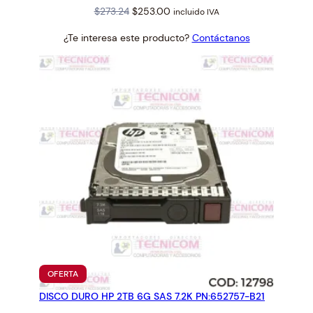
Original
Current
$
273.24
$
253.00
incluido IVA
price
price
¿Te interesa este producto?
Contáctanos
was:
is:
$273.24.
$253.00.
PRODUCTO
OFERTA
EN
DISCO DURO HP 2TB 6G SAS 7.2K PN:652757-B21
OFERTA