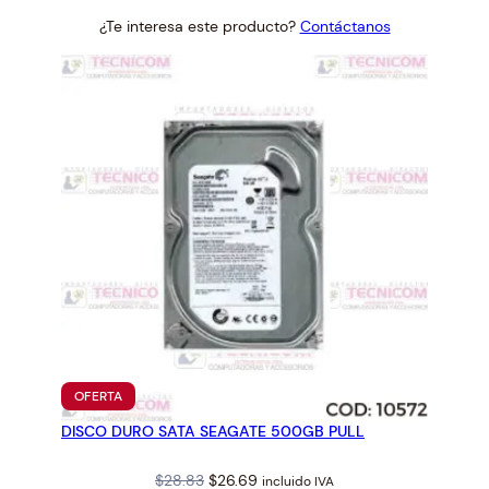
price
price
¿Te interesa este producto?
Contáctanos
was:
is:
$106.93.
$99.00.
PRODUCTO
OFERTA
EN
DISCO DURO SATA SEAGATE 500GB PULL
OFERTA
Original
Current
$
28.83
$
26.69
incluido IVA