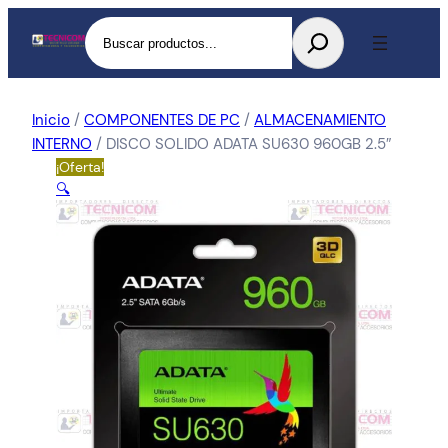
Buscar
Inicio
/
COMPONENTES DE PC
/
ALMACENAMIENTO
INTERNO
/ DISCO SOLIDO ADATA SU630 960GB 2.5″
¡Oferta!
🔍