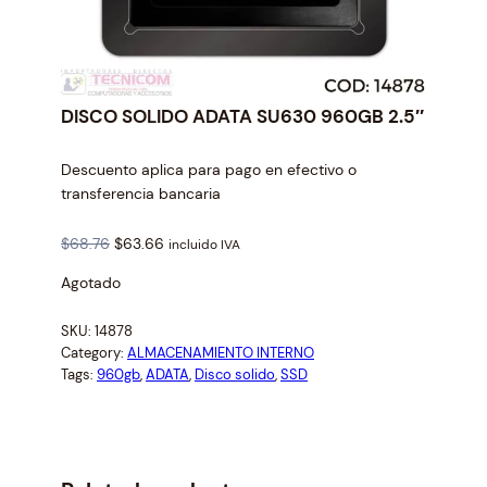
DISCO SOLIDO ADATA SU630 960GB 2.5″
Descuento aplica para pago en efectivo o
transferencia bancaria
O
C
$
68.76
$
63.66
incluido IVA
r
u
Agotado
i
r
g
r
SKU:
14878
i
e
Category:
ALMACENAMIENTO INTERNO
n
n
Tags:
960gb
, 
ADATA
, 
Disco solido
, 
SSD
a
t
l
p
p
r
r
i
i
c