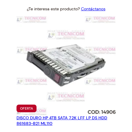
price
price
¿Te interesa este producto?
Contáctanos
was:
is:
$28.83.
$26.69.
PRODUCTO
OFERTA
EN
DISCO DURO HP 4TB SATA 7.2K LFF LP DS HDD
OFERTA
861683-B21 ML110