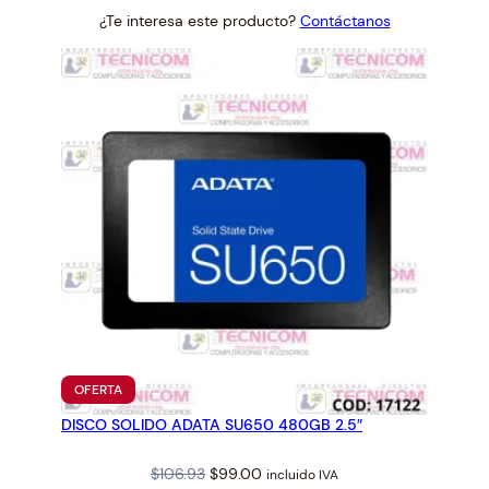
price
price
¿Te interesa este producto?
Contáctanos
was:
is:
$118.80.
$110.00.
PRODUCTO
OFERTA
EN
DISCO SOLIDO ADATA SU650 480GB 2.5″
OFERTA
Original
Current
$
106.93
$
99.00
incluido IVA