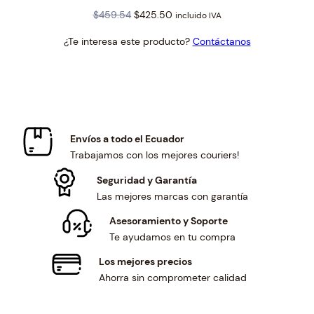
Original
Current
$
459.54
$
425.50
incluido IVA
price
price
¿Te interesa este producto?
Contáctanos
was:
is:
$459.54.
$425.50.
Envíos a todo el Ecuador
Trabajamos con los mejores couriers!
Seguridad y Garantía
Las mejores marcas con garantía
Asesoramiento y Soporte
Te ayudamos en tu compra
Los mejores precios
Ahorra sin comprometer calidad