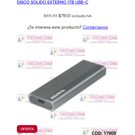
DISCO SOLIDO EXTERNO 1TB USB-C
OFERTA
Original
Current
$
85.33
$
79.01
incluido IVA
price
price
¿Te interesa este producto?
Contáctanos
was:
is:
$85.33.
$79.01.
PRODUCTO
OFERTA
EN