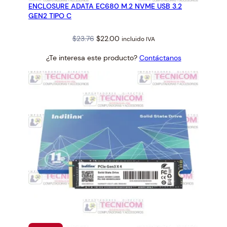
ENCLOSURE ADATA EC680 M.2 NVME USB 3.2
OFERTA
GEN2 TIPO C
Original
Current
$
23.76
$
22.00
incluido IVA
price
price
¿Te interesa este producto?
Contáctanos
was:
is:
$23.76.
$22.00.