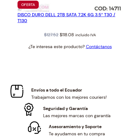
PRODUCTO
OFERTA
EN
DISCO DURO DELL 2TB SATA 7.2K 6G 3.5″ T30 /
OFERTA
T130
Original
Current
$
127.52
$
118.08
incluido IVA
price
price
¿Te interesa este producto?
Contáctanos
was:
is:
$127.52.
$118.08.
Envíos a todo el Ecuador
Trabajamos con los mejores couriers!
Seguridad y Garantía
Las mejores marcas con garantía
Asesoramiento y Soporte
Te ayudamos en tu compra