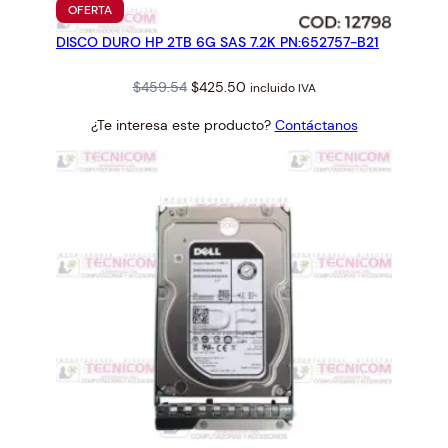
PRODUCTO
OFERTA
EN
DISCO DURO HP 2TB 6G SAS 7.2K PN:652757-B21
OFERTA
Original
Current
$
459.54
$
425.50
incluido IVA
price
price
¿Te interesa este producto?
Contáctanos
was:
is:
$459.54.
$425.50.