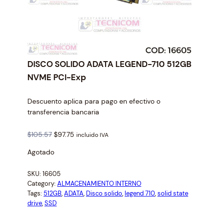
DISCO SOLIDO ADATA LEGEND-710 512GB
NVME PCI-Exp
Descuento aplica para pago en efectivo o
transferencia bancaria
O
C
$
105.57
$
97.75
incluido IVA
r
u
Agotado
i
r
g
r
SKU:
16605
i
e
Category:
ALMACENAMIENTO INTERNO
n
n
Tags:
512GB
, 
ADATA
, 
Disco solido
, 
legend 710
, 
solid state
a
t
drive
, 
SSD
l
p