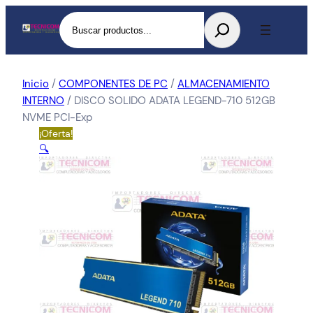
Buscar
Inicio
/
COMPONENTES DE PC
/
ALMACENAMIENTO
INTERNO
/ DISCO SOLIDO ADATA LEGEND-710 512GB
NVME PCI-Exp
¡Oferta!
🔍