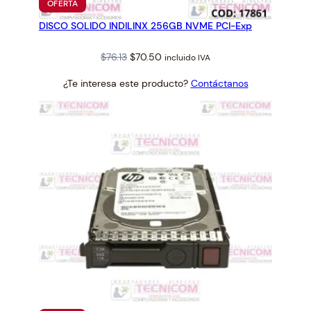
PRODUCTO
OFERTA
EN
DISCO SOLIDO INDILINX 256GB NVME PCI-Exp
OFERTA
Original
Current
$
76.13
$
70.50
incluido IVA
price
price
¿Te interesa este producto?
Contáctanos
was:
is:
$76.13.
$70.50.