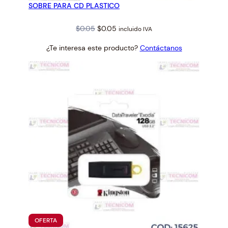
SOBRE PARA CD PLASTICO
OFERTA
Original
Current
$
0.05
$
0.05
incluido IVA
price
price
¿Te interesa este producto?
Contáctanos
was:
is:
$0.05.
$0.05.
PRODUCTO
OFERTA
EN