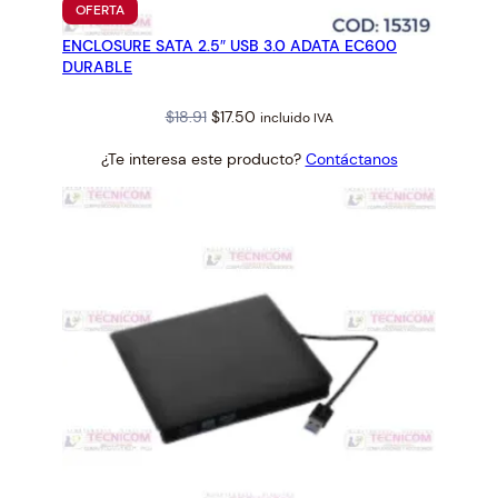
PRODUCTO
OFERTA
EN
ENCLOSURE SATA 2.5″ USB 3.0 ADATA EC600
OFERTA
DURABLE
Original
Current
$
18.91
$
17.50
incluido IVA
price
price
¿Te interesa este producto?
Contáctanos
was:
is:
$18.91.
$17.50.