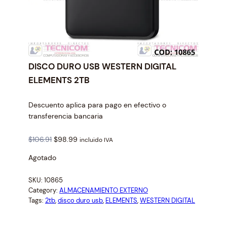
DISCO DURO USB WESTERN DIGITAL
ELEMENTS 2TB
Descuento aplica para pago en efectivo o
transferencia bancaria
O
C
$
106.91
$
98.99
incluido IVA
r
u
Agotado
i
r
g
r
SKU:
10865
i
e
Category:
ALMACENAMIENTO EXTERNO
n
n
Tags:
2tb
, 
disco duro usb
, 
ELEMENTS
, 
WESTERN DIGITAL
a
t
l
p