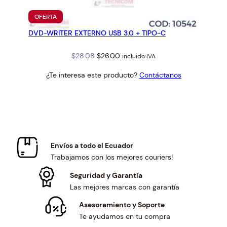
PRODUCTO
OFERTA
EN
DVD-WRITER EXTERNO USB 3.0 + TIPO-C
OFERTA
Original
Current
$
28.08
$
26.00
incluido IVA
price
price
¿Te interesa este producto?
Contáctanos
was:
is:
$28.08.
$26.00.
Envíos a todo el Ecuador
Trabajamos con los mejores couriers!
Seguridad y Garantía
Las mejores marcas con garantía
Asesoramiento y Soporte
Te ayudamos en tu compra