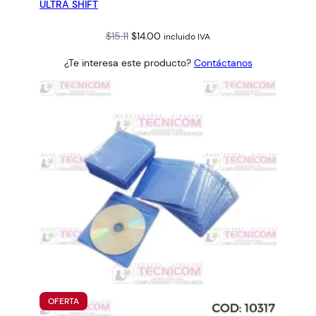
ULTRA SHIFT
Original
Current
$
15.11
$
14.00
incluido IVA
price
price
¿Te interesa este producto?
Contáctanos
was:
is:
$15.11.
$14.00.
PRODUCTO
OFERTA
EN