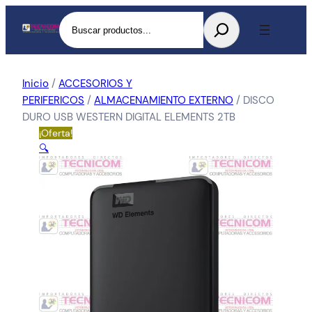
Buscar
Inicio
/
ACCESORIOS Y
PERIFERICOS
/
ALMACENAMIENTO EXTERNO
/ DISCO
DURO USB WESTERN DIGITAL ELEMENTS 2TB
¡Oferta!
🔍