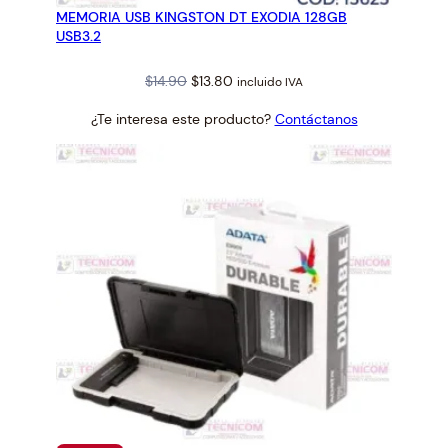
MEMORIA USB KINGSTON DT EXODIA 128GB
OFERTA
USB3.2
Original
Current
$
14.90
$
13.80
incluido IVA
price
price
¿Te interesa este producto?
Contáctanos
was:
is:
$14.90.
$13.80.