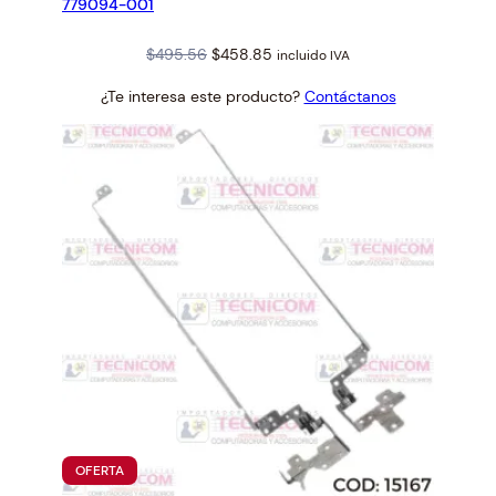
779094-001
Original
Current
$
495.56
$
458.85
incluido IVA
price
price
¿Te interesa este producto?
Contáctanos
was:
is:
$495.56.
$458.85.
PRODUCTO
OFERTA
EN