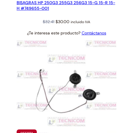
BISAGRAS HP 250G3 255G3 256G3 15-G 15-R 15-
OFERTA
H #749655-001
Original
Current
$
32.41
$
30.00
incluido IVA
price
price
¿Te interesa este producto?
Contáctanos
was:
is:
$32.41.
$30.00.