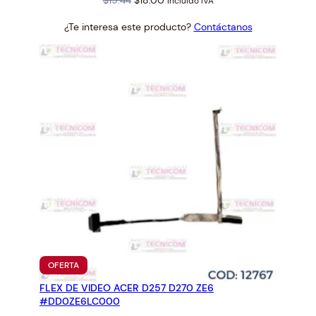
$
19.44
$
18.00
incluido IVA
price
price
¿Te interesa este producto?
Contáctanos
was:
is:
$19.44.
$18.00.
PRODUCTO
OFERTA
EN
FLEX DE VIDEO ACER D257 D270 ZE6
OFERTA
#DD0ZE6LC000