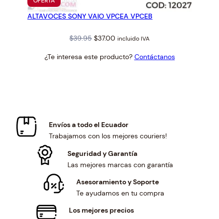
PRODUCTO
OFERTA
EN
ALTAVOCES SONY VAIO VPCEA VPCEB
OFERTA
Original
Current
$
39.95
$
37.00
incluido IVA
price
price
¿Te interesa este producto?
Contáctanos
was:
is:
$39.95.
$37.00.
Envíos a todo el Ecuador
Trabajamos con los mejores couriers!
Seguridad y Garantía
Las mejores marcas con garantía
Asesoramiento y Soporte
Te ayudamos en tu compra
Los mejores precios