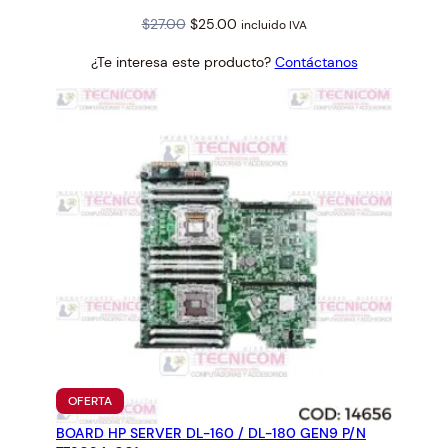
Original
Current
$
27.00
$
25.00
incluido IVA
price
price
¿Te interesa este producto?
Contáctanos
was:
is:
$27.00.
$25.00.
PRODUCTO
OFERTA
EN
BOARD HP SERVER DL-160 / DL-180 GEN9 P/N
OFERTA