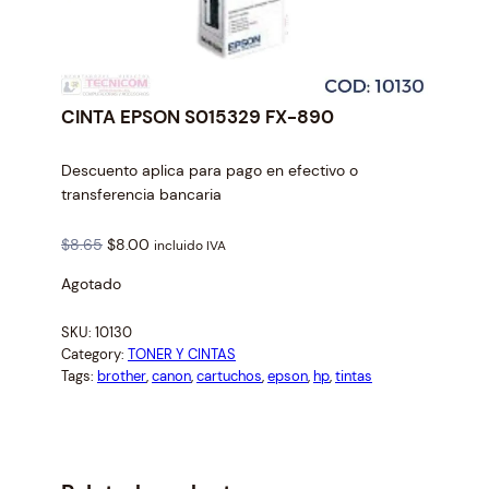
CINTA EPSON S015329 FX-890
Descuento aplica para pago en efectivo o
transferencia bancaria
O
C
$
8.65
$
8.00
incluido IVA
r
u
Agotado
i
r
g
r
SKU:
10130
i
e
Category:
TONER Y CINTAS
n
n
Tags:
brother
, 
canon
, 
cartuchos
, 
epson
, 
hp
, 
tintas
a
t
l
p
p
r
r
i
i
c