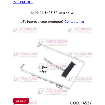
779094-001
Original
Current
$
495.56
$
458.85
incluido IVA
price
price
¿Te interesa este producto?
Contáctanos
was:
is:
$495.56.
$458.85.
PRODUCTO
OFERTA
EN