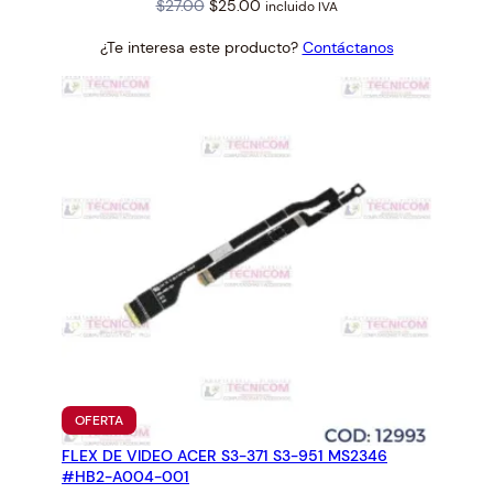
Original
Current
$
27.00
$
25.00
incluido IVA
price
price
¿Te interesa este producto?
Contáctanos
was:
is:
$27.00.
$25.00.
PRODUCTO
OFERTA
EN
FLEX DE VIDEO ACER S3-371 S3-951 MS2346
OFERTA
#HB2-A004-001