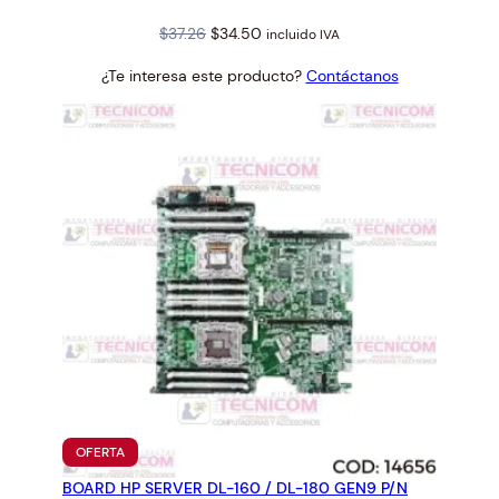
Original
Current
$
37.26
$
34.50
incluido IVA
price
price
¿Te interesa este producto?
Contáctanos
was:
is:
$37.26.
$34.50.
PRODUCTO
OFERTA
EN
BOARD HP SERVER DL-160 / DL-180 GEN9 P/N
OFERTA