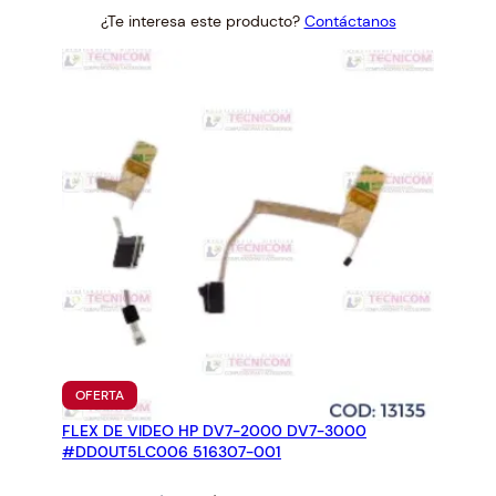
price
price
¿Te interesa este producto?
Contáctanos
was:
is:
$27.00.
$25.00.
PRODUCTO
OFERTA
EN
FLEX DE VIDEO HP DV7-2000 DV7-3000
OFERTA
#DD0UT5LC006 516307-001