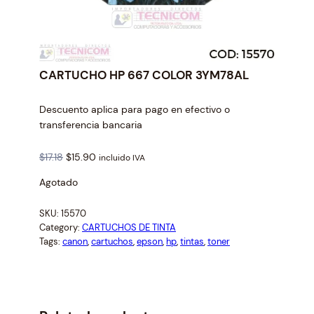
CARTUCHO HP 667 COLOR 3YM78AL
Descuento aplica para pago en efectivo o
transferencia bancaria
O
C
$
17.18
$
15.90
incluido IVA
r
u
Agotado
i
r
g
r
SKU:
15570
i
e
Category:
CARTUCHOS DE TINTA
n
n
Tags:
canon
, 
cartuchos
, 
epson
, 
hp
, 
tintas
, 
toner
a
t
l
p
p
r
r
i
i
c