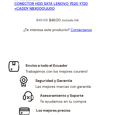
CONECTOR HDD SATA LENOVO Y520 Y720
OFERTA
+CADDY NBX0001JU00
Original
Current
$
49.68
$
46.00
incluido IVA
price
price
¿Te interesa este producto?
Contáctanos
was:
is:
$49.68.
$46.00.
Envíos a todo el Ecuador
Trabajamos con los mejores couriers!
Seguridad y Garantía
Las mejores marcas con garantía
Asesoramiento y Soporte
Te ayudamos en tu compra
Los mejores precios