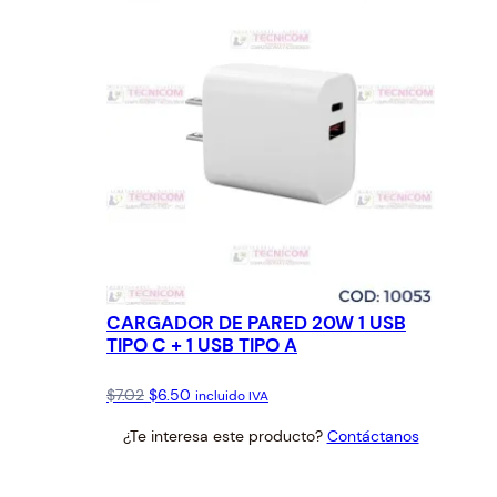
CARGADOR DE PARED 20W 1 USB
TIPO C + 1 USB TIPO A
Original
Current
$
7.02
$
6.50
incluido IVA
price
price
¿Te interesa este producto?
Contáctanos
was:
is:
$7.02.
$6.50.