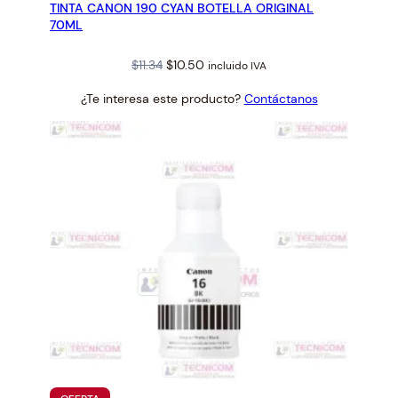
TINTA CANON 190 CYAN BOTELLA ORIGINAL
OFERTA
70ML
Original
Current
$
11.34
$
10.50
incluido IVA
price
price
¿Te interesa este producto?
Contáctanos
was:
is:
$11.34.
$10.50.