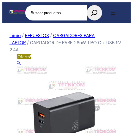
Buscar
Inicio
/
REPUESTOS
/
CARGADORES PARA
LAPTOP
/ CARGADOR DE PARED 65W TIPO C + USB 5V-
2.4A
¡Oferta!
🔍