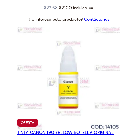
Original
Current
$
22.68
$
21.00
incluido IVA
price
price
¿Te interesa este producto?
Contáctanos
was:
is:
$22.68.
$21.00.
PRODUCTO
OFERTA
EN
TINTA CANON 190 YELLOW BOTELLA ORIGINAL
OFERTA