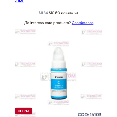
70ML
Original
Current
$
11.34
$
10.50
incluido IVA
price
price
¿Te interesa este producto?
Contáctanos
was:
is:
$11.34.
$10.50.
PRODUCTO
OFERTA
EN