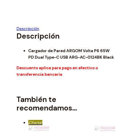
a
t
l
p
p
r
r
i
i
c
Descripción
c
e
Descripción
e
i
w
s
Cargador de Pared ARGOM Volta P6 65W
a
:
PD Dual Type-C USB ARG-AC-0124BK Black
s
$
:
2
Descuento aplica para pago en efectivo o
$
0
transferencia bancaria
2
.
1
0
.
0
También te
6
.
0
recomendamos…
.
¡Oferta!