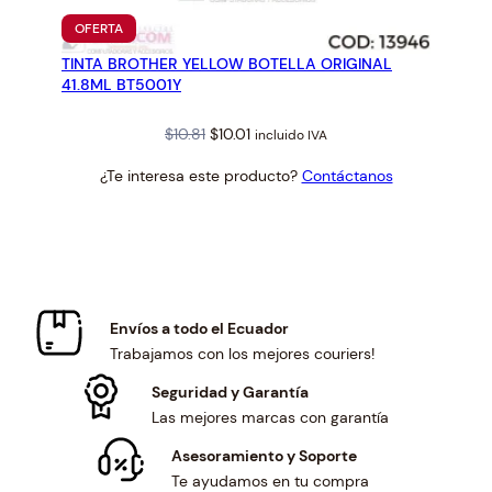
PRODUCTO
OFERTA
EN
TINTA BROTHER YELLOW BOTELLA ORIGINAL
OFERTA
41.8ML BT5001Y
Original
Current
$
10.81
$
10.01
incluido IVA
price
price
¿Te interesa este producto?
Contáctanos
was:
is:
$10.81.
$10.01.
Envíos a todo el Ecuador
Trabajamos con los mejores couriers!
Seguridad y Garantía
Las mejores marcas con garantía
Asesoramiento y Soporte
Te ayudamos en tu compra