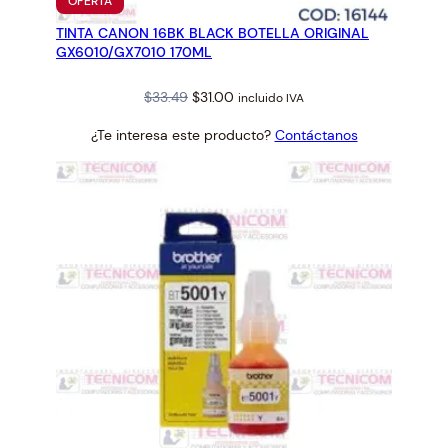
PRODUCTO
OFERTA
EN
TINTA CANON 16BK BLACK BOTELLA ORIGINAL
OFERTA
GX6010/GX7010 170ML
Original
Current
$
33.49
$
31.00
incluido IVA
price
price
¿Te interesa este producto?
Contáctanos
was:
is:
$33.49.
$31.00.