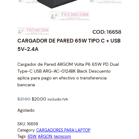
CARGADOR DE PARED 65W TIPO C + USB
5V-2.4A
Cargador de Pared ARGOM Volta P6 65W PD Dual
Type-C USB ARG-AC-0124BK Black Descuento
aplica para pago en efectivo o transferencia
bancaria
O
C
$
21.60
$
20.00
incluido IVA
r
u
Agotado
i
r
g
r
SKU:
16658
i
e
Category:
CARGADORES PARA LAPTOP
n
n
Tags:
65W
, 
ARGON
, 
tecnicom