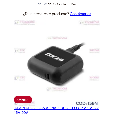
Original
Current
$
9.73
$
9.00
incluido IVA
price
price
¿Te interesa este producto?
Contáctanos
was:
is:
$9.73.
$9.00.
PRODUCTO
OFERTA
EN
ADAPTADOR FORZA FNA-600C TIPO C 5V 9V 12V
OFERTA
15V 20V