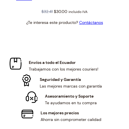
Original
Current
$
32.41
$
30.00
incluido IVA
price
price
¿Te interesa este producto?
Contáctanos
was:
is:
$32.41.
$30.00.
Envíos a todo el Ecuador
Trabajamos con los mejores couriers!
Seguridad y Garantía
Las mejores marcas con garantía
Asesoramiento y Soporte
Te ayudamos en tu compra
Los mejores precios
Ahorra sin comprometer calidad