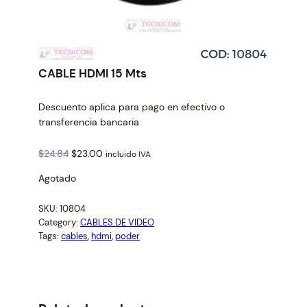
CABLE HDMI 15 Mts
Descuento aplica para pago en efectivo o
transferencia bancaria
O
C
$
24.84
$
23.00
incluido IVA
r
u
Agotado
i
r
g
r
SKU:
10804
i
e
Category:
CABLES DE VIDEO
n
n
Tags:
cables
, 
hdmi
, 
poder
a
t
l
p
p
r
r
i
i
c