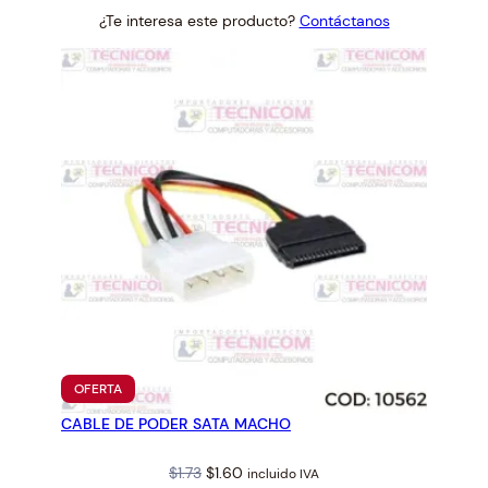
price
price
¿Te interesa este producto?
Contáctanos
was:
is:
$5.54.
$5.13.
PRODUCTO
OFERTA
EN
CABLE DE PODER SATA MACHO
OFERTA
Original
Current
$
1.73
$
1.60
incluido IVA