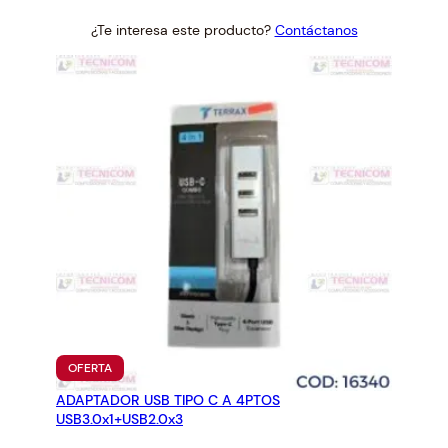
price
price
¿Te interesa este producto?
Contáctanos
was:
is:
$1.33.
$1.23.
PRODUCTO
OFERTA
EN
ADAPTADOR USB TIPO C A 4PTOS
OFERTA
USB3.0x1+USB2.0x3