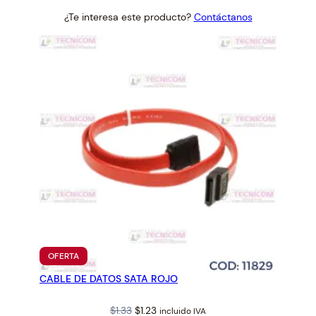
price
price
¿Te interesa este producto?
Contáctanos
was:
is:
$1.73.
$1.60.
PRODUCTO
OFERTA
EN
CABLE DE DATOS SATA ROJO
OFERTA
Original
Current
$
1.33
$
1.23
incluido IVA