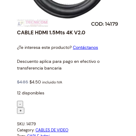
CABLE HDMI 1.5Mts 4K V2.0
¿Te interesa este producto?
Contáctanos
Descuento aplica para pago en efectivo o
transferencia bancaria
O
C
$
4.85
$
4.50
incluido IVA
r
u
12 disponibles
i
r
g
r
C
-
i
e
A
+
n
n
B
a
t
SKU:
14179
L
l
p
Category:
CABLES DE VIDEO
E
p
r