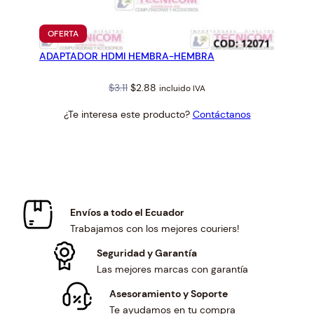
PRODUCTO
OFERTA
EN
ADAPTADOR HDMI HEMBRA-HEMBRA
OFERTA
Original
Current
$
3.11
$
2.88
incluido IVA
price
price
¿Te interesa este producto?
Contáctanos
was:
is:
$3.11.
$2.88.
Envíos a todo el Ecuador
Trabajamos con los mejores couriers!
Seguridad y Garantía
Las mejores marcas con garantía
Asesoramiento y Soporte
Te ayudamos en tu compra