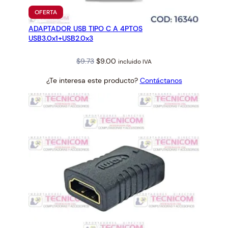
PRODUCTO
OFERTA
EN
ADAPTADOR USB TIPO C A 4PTOS
OFERTA
USB3.0x1+USB2.0x3
Original
Current
$
9.73
$
9.00
incluido IVA
price
price
¿Te interesa este producto?
Contáctanos
was:
is:
$9.73.
$9.00.