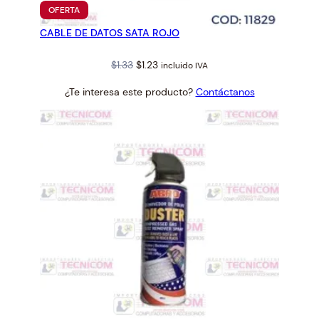
PRODUCTO
OFERTA
EN
CABLE DE DATOS SATA ROJO
OFERTA
Original
Current
$
1.33
$
1.23
incluido IVA
price
price
¿Te interesa este producto?
Contáctanos
was:
is:
$1.33.
$1.23.