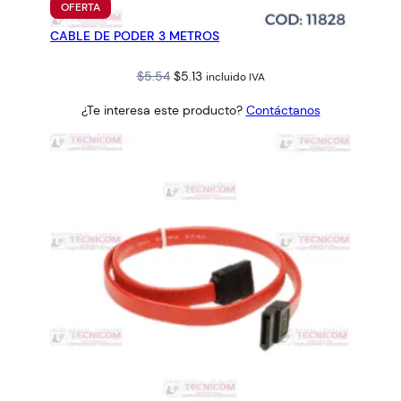
PRODUCTO
OFERTA
t
EN
CABLE DE PODER 3 METROS
OFERTA
i
d
Original
Current
$
5.54
$
5.13
incluido IVA
a
price
price
d
¿Te interesa este producto?
Contáctanos
was:
is:
$5.54.
$5.13.