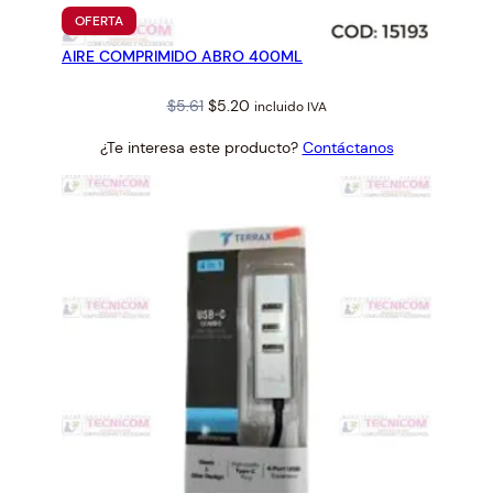
PRODUCTO
OFERTA
EN
AIRE COMPRIMIDO ABRO 400ML
OFERTA
Original
Current
$
5.61
$
5.20
incluido IVA
price
price
¿Te interesa este producto?
Contáctanos
was:
is:
$5.61.
$5.20.