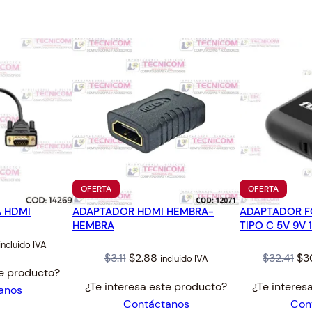
3
H
.
O
c
a
n
t
i
d
a
d
PRODUCTO
PRODUC
OFERTA
OFERTA
EN
EN
 HDMI
ADAPTADOR HDMI HEMBRA-
OFERTA
ADAPTADOR F
OFERTA
HEMBRA
TIPO C 5V 9V 
al
Current
incluido IVA
Original
Current
Ori
$
3.11
$
2.88
$
32.41
$
3
incluido IVA
price
te producto?
price
price
pri
s:
¿Te interesa este producto?
¿Te interes
anos
was:
is:
wa
11.99.
Contáctanos
Con
$3.11.
$2.88.
$32