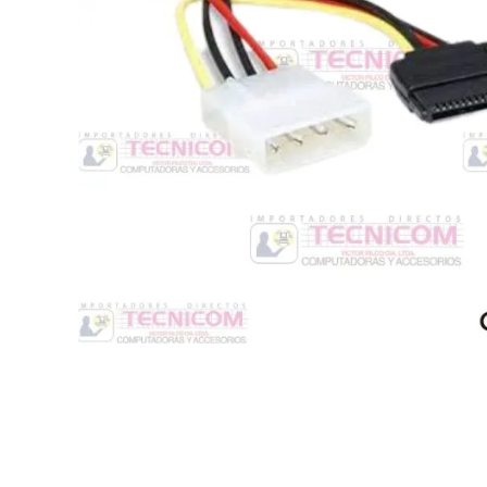
Switche
Monitores y TV
Suministros de Impresión
Punto de Venta
Conver
Accesorios y Periféricos
Adapta
Protección Eléctrica
Repuestos
Software