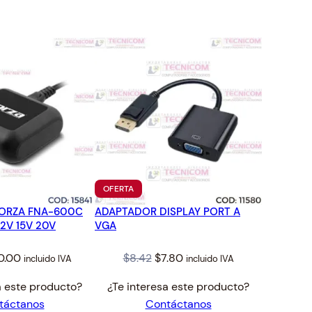
TO
PRODUCTO
OFERTA
EN
ORZA FNA-600C
ADAPTADOR DISPLAY PORT A
OFERTA
12V 15V 20V
VGA
ginal
Current
Original
Current
0.00
$
8.42
$
7.80
incluido IVA
incluido IVA
ce
price
price
price
a este producto?
¿Te interesa este producto?
s:
is:
was:
is:
táctanos
Contáctanos
.41.
$30.00.
$8.42.
$7.80.