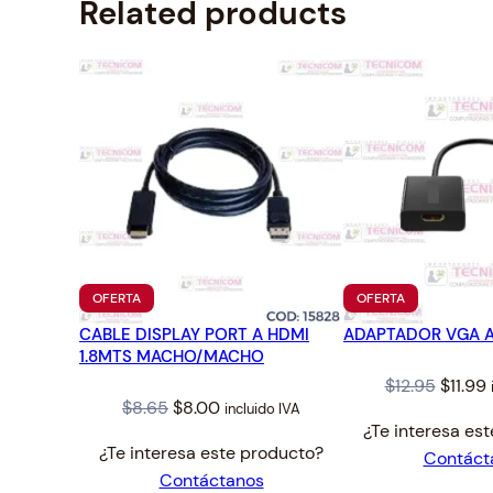
Related products
PRODUCTO
PRODUCTO
OFERTA
OFERTA
EN
EN
CABLE DISPLAY PORT A HDMI
OFERTA
ADAPTADOR VGA A
OFERTA
1.8MTS MACHO/MACHO
Origin
$
12.95
$
11.99
Original
Current
$
8.65
$
8.00
incluido IVA
price
¿Te interesa es
price
price
was:
i
¿Te interesa este producto?
Contáct
was:
is:
$12.95.
$
Contáctanos
$8.65.
$8.00.