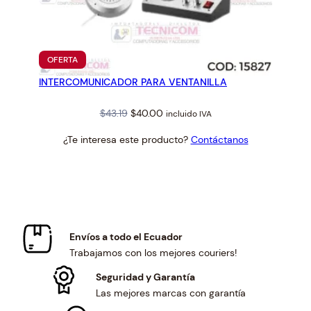
PRODUCTO
OFERTA
EN
INTERCOMUNICADOR PARA VENTANILLA
OFERTA
Original
Current
$
43.19
$
40.00
incluido IVA
price
price
¿Te interesa este producto?
Contáctanos
was:
is:
$43.19.
$40.00.
Envíos a todo el Ecuador
Trabajamos con los mejores couriers!
Seguridad y Garantía
Las mejores marcas con garantía