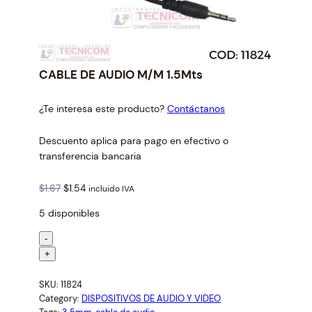
CABLE DE AUDIO M/M 1.5Mts
¿Te interesa este producto?
Contáctanos
Descuento aplica para pago en efectivo o
transferencia bancaria
O
C
$
1.67
$
1.54
incluido IVA
r
u
5 disponibles
i
r
g
r
C
-
i
e
A
+
n
n
B
a
t
SKU:
11824
L
l
p
Category:
DISPOSITIVOS DE AUDIO Y VIDEO
E
p
r