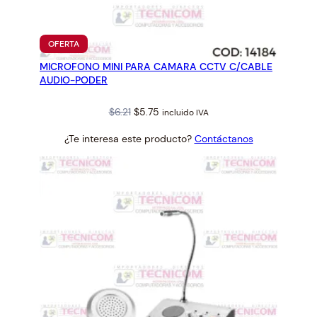
PRODUCTO
OFERTA
EN
MICROFONO MINI PARA CAMARA CCTV C/CABLE
OFERTA
AUDIO-PODER
Original
Current
$
6.21
$
5.75
incluido IVA
price
price
¿Te interesa este producto?
Contáctanos
was:
is:
$6.21.
$5.75.