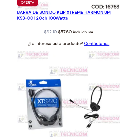
PRODUCTO
OFERTA
t
EN
BARRA DE SONIDO KLIP XTREME HARMONIUM
OFERTA
i
KSB-001 2.0ch 100Watts
d
a
Original
Current
$
62.10
$
57.50
incluido IVA
d
price
price
¿Te interesa este producto?
Contáctanos
was:
is:
$62.10.
$57.50.