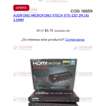
PRODUCTO
OFERTA
EN
AUDIFONO MICROFONO XTECH XTS-220 2PLUG
OFERTA
3.5MM
Original
Current
$
6.21
$
5.75
incluido IVA
price
price
¿Te interesa este producto?
Contáctanos
was:
is:
$6.21.
$5.75.