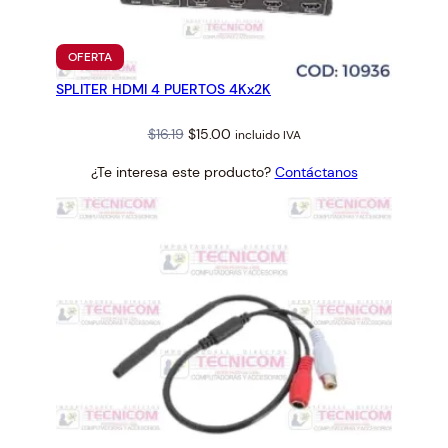
PRODUCTO
OFERTA
EN
SPLITER HDMI 4 PUERTOS 4Kx2K
OFERTA
Original
Current
$
16.19
$
15.00
incluido IVA
price
price
¿Te interesa este producto?
Contáctanos
was:
is:
$16.19.
$15.00.