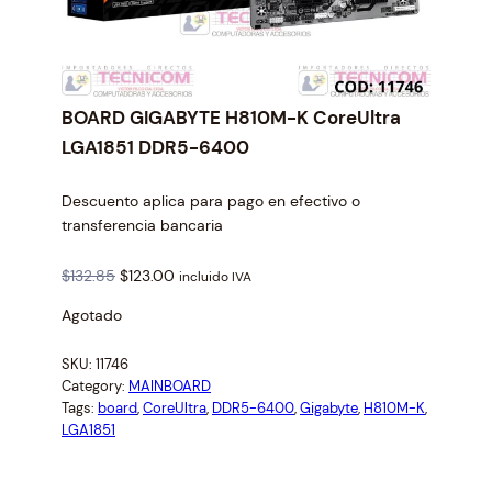
BOARD GIGABYTE H810M-K CoreUltra
LGA1851 DDR5-6400
Descuento aplica para pago en efectivo o
transferencia bancaria
O
C
$
132.85
$
123.00
incluido IVA
r
u
Agotado
i
r
g
r
SKU:
11746
i
e
Category:
MAINBOARD
n
n
Tags:
board
, 
CoreUltra
, 
DDR5-6400
, 
Gigabyte
, 
H810M-K
, 
a
t
LGA1851
l
p
p
r