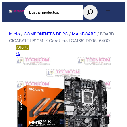
Buscar
Inicio
/
COMPONENTES DE PC
/
MAINBOARD
/ BOARD
GIGABYTE H810M-K CoreUltra LGA1851 DDR5-6400
¡Oferta!
🔍