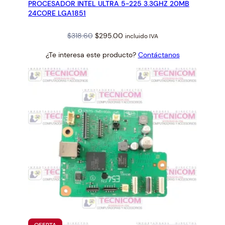
PROCESADOR INTEL ULTRA 5-225 3.3GHZ 20MB
OFERTA
24CORE LGA1851
Original
Current
$
318.60
$
295.00
incluido IVA
price
price
¿Te interesa este producto?
Contáctanos
was:
is:
$318.60.
$295.00.
PRODUCTO
OFERTA