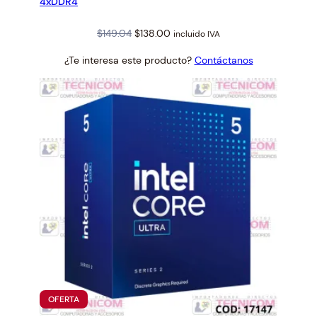
4xDDR4
Original
Current
$
149.04
$
138.00
incluido IVA
price
price
¿Te interesa este producto?
Contáctanos
was:
is:
$149.04.
$138.00.
PRODUCTO
OFERTA
EN