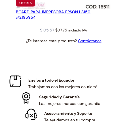
PRODUCTO
OFERTA
EN
BOARD PARA IMPRESORA EPSON L3150
OFERTA
#2195954
Original
Current
$
105.57
$
97.75
incluido IVA
price
price
¿Te interesa este producto?
Contáctanos
was:
is:
$105.57.
$97.75.
Envíos a todo el Ecuador
Trabajamos con los mejores couriers!
Seguridad y Garantía
Las mejores marcas con garantía
Asesoramiento y Soporte
Te ayudamos en tu compra