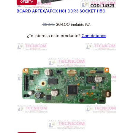
PRODUCTO
OFERTA
EN
BOARD ARTEX/AFOX H81 DDR3 SOCKET 1150
OFERTA
Original
Current
$
69.12
$
64.00
incluido IVA
price
price
¿Te interesa este producto?
Contáctanos
was:
is:
$69.12.
$64.00.