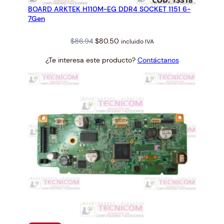
EN
BOARD ARKTEK H110M-EG DDR4 SOCKET 1151 6-
OFERTA
7Gen
Original
Current
$
86.94
$
80.50
incluido IVA
price
price
¿Te interesa este producto?
Contáctanos
was:
is:
$86.94.
$80.50.