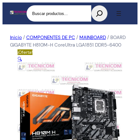
Buscar
Inicio
/
COMPONENTES DE PC
/
MAINBOARD
/ BOARD
GIGABYTE H810M-H CoreUltra LGA1851 DDR5-6400
¡Oferta!
🔍