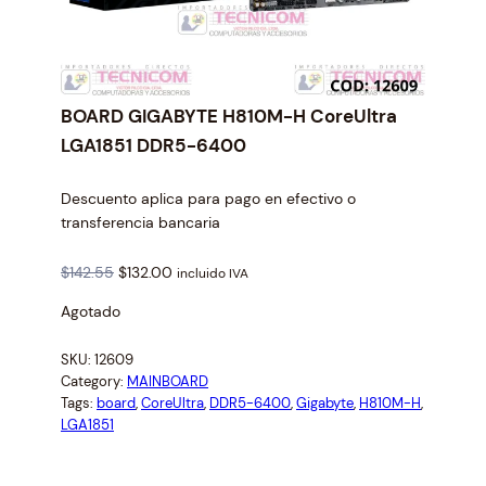
BOARD GIGABYTE H810M-H CoreUltra
LGA1851 DDR5-6400
Descuento aplica para pago en efectivo o
transferencia bancaria
O
C
$
142.55
$
132.00
incluido IVA
r
u
Agotado
i
r
g
r
SKU:
12609
i
e
Category:
MAINBOARD
n
n
Tags:
board
, 
CoreUltra
, 
DDR5-6400
, 
Gigabyte
, 
H810M-H
, 
a
t
LGA1851
l
p
p
r