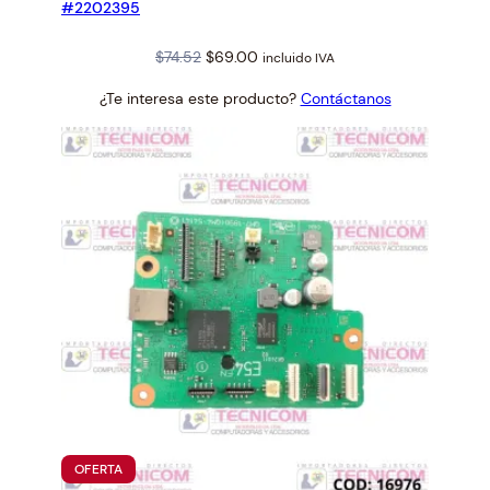
#2202395
Original
Current
$
74.52
$
69.00
incluido IVA
price
price
¿Te interesa este producto?
Contáctanos
was:
is:
$74.52.
$69.00.
PRODUCTO
OFERTA
EN