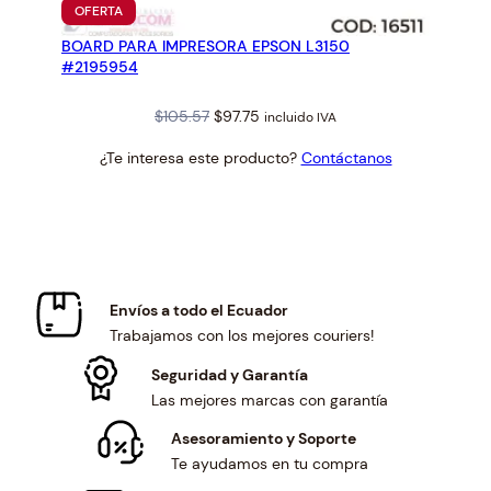
PRODUCTO
OFERTA
EN
BOARD PARA IMPRESORA EPSON L3150
OFERTA
#2195954
Original
Current
$
105.57
$
97.75
incluido IVA
price
price
¿Te interesa este producto?
Contáctanos
was:
is:
$105.57.
$97.75.
Envíos a todo el Ecuador
Trabajamos con los mejores couriers!
Seguridad y Garantía
Las mejores marcas con garantía
Asesoramiento y Soporte
Te ayudamos en tu compra