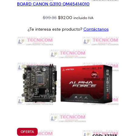
BOARD CANON G3110 QM45414010
OFERTA
Original
Current
$
99.36
$
92.00
incluido IVA
price
price
¿Te interesa este producto?
Contáctanos
was:
is:
$99.36.
$92.00.
PRODUCTO
OFERTA