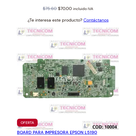
Original
Current
$
75.60
$
70.00
incluido IVA
price
price
¿Te interesa este producto?
Contáctanos
was:
is:
$75.60.
$70.00.
PRODUCTO
OFERTA
EN
BOARD PARA IMPRESORA EPSON L5190
OFERTA