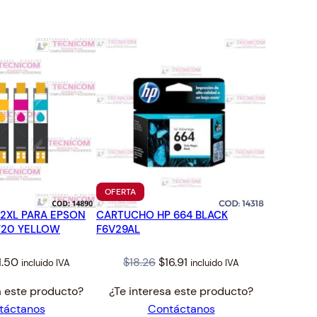
TO
PRODUCTO
OFERTA
EN
2XL PARA EPSON
CARTUCHO HP 664 BLACK
OFERTA
720 YELLOW
F6V29AL
iginal
Current
Original
Current
1.50
$
18.26
$
16.91
incluido IVA
incluido IVA
ice
price
price
price
a este producto?
¿Te interesa este producto?
s:
is:
was:
is:
táctanos
Contáctanos
2.42.
$11.50.
$18.26.
$16.91.