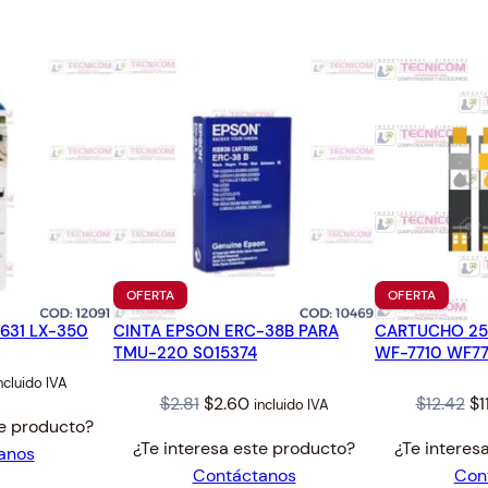
3
.
4
6
1
.
4
0
1
0
c
a
n
t
i
PRODUCTO
PRODUC
OFERTA
OFERTA
d
EN
EN
a
631 LX-350
CINTA EPSON ERC-38B PARA
OFERTA
CARTUCHO 25
OFERTA
TMU-220 S015374
WF-7710 WF7
d
l
urrent
ncluido IVA
Original
Current
Or
$
2.81
$
2.60
$
12.42
$
1
incluido IVA
rice
te producto?
price
price
pr
:
¿Te interesa este producto?
¿Te interes
anos
was:
is:
wa
5.20.
Contáctanos
Con
$2.81.
$2.60.
$1