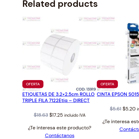
Related products
PRODUCTO
PRODUCTO
OFERTA
OFERTA
EN
EN
ETIQUETAS DE 3.2×2.5cm ROLLO
OFERTA
CINTA EPSON S015
OFERTA
TRIPLE FILA 7122Etiq – DIRECT
Origina
C
$
5.61
$
5.20
i
Original
Current
$
18.63
$
17.25
incluido IVA
price
p
¿Te interesa es
price
price
was:
is
¿Te interesa este producto?
Contáct
was:
is:
$5.61.
$
Contáctanos
$18.63.
$17.25.