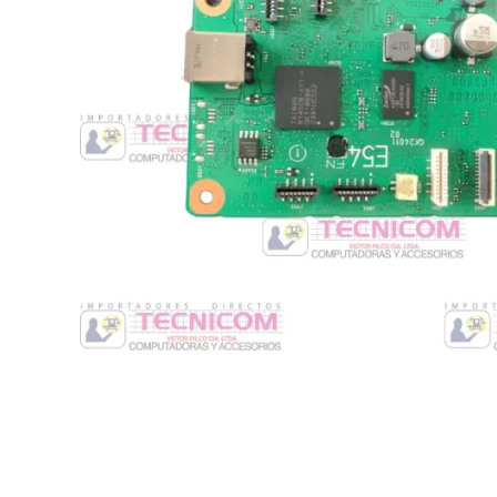
Switche
Monitores y TV
Suministros de Impresión
Punto de Venta
Conver
Accesorios y Periféricos
Adapta
Protección Eléctrica
Repuestos
Software