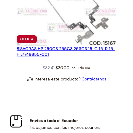
PRODUCTO
OFERTA
EN
BISAGRAS HP 250G3 255G3 256G3 15-G 15-R 15-
OFERTA
H #749655-001
Original
Current
$
32.41
$
30.00
incluido IVA
price
price
¿Te interesa este producto?
Contáctanos
was:
is:
$32.41.
$30.00.
Envíos a todo el Ecuador
Trabajamos con los mejores couriers!