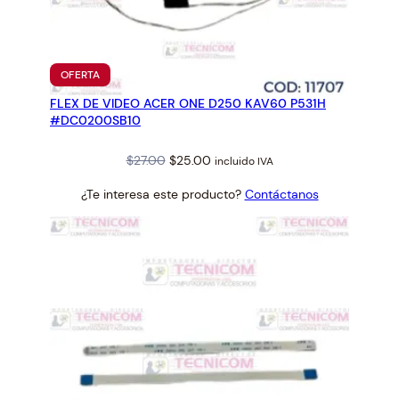
PRODUCTO
OFERTA
EN
FLEX DE VIDEO ACER ONE D250 KAV60 P531H
OFERTA
#DC0200SB10
Original
Current
$
27.00
$
25.00
incluido IVA
price
price
¿Te interesa este producto?
Contáctanos
was:
is:
$27.00.
$25.00.