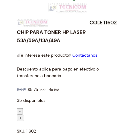
CHIP PARA TONER HP LASER
53A/59A/13A/49A
¿Te interesa este producto?
Contáctanos
Descuento aplica para pago en efectivo o
transferencia bancaria
O
C
$
6.21
$
5.75
incluido IVA
r
u
35 disponibles
i
r
g
r
C
-
i
e
H
+
n
n
I
a
t
SKU:
11602
P