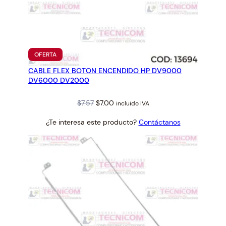
PRODUCTO
OFERTA
EN
CABLE FLEX BOTON ENCENDIDO HP DV9000
OFERTA
DV6000 DV2000
Original
Current
$
7.57
$
7.00
incluido IVA
price
price
¿Te interesa este producto?
Contáctanos
was:
is:
$7.57.
$7.00.