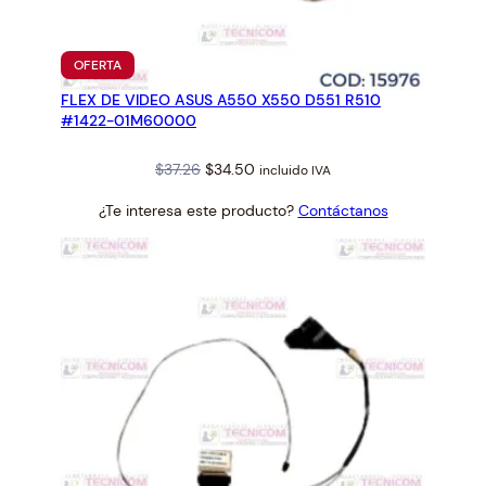
a
d
PRODUCTO
OFERTA
EN
FLEX DE VIDEO ASUS A550 X550 D551 R510
OFERTA
#1422-01M60000
Original
Current
$
37.26
$
34.50
incluido IVA
price
price
¿Te interesa este producto?
Contáctanos
was:
is:
$37.26.
$34.50.