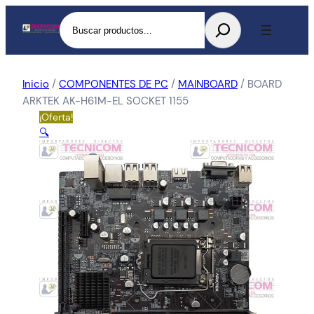
Buscar
Inicio
/
COMPONENTES DE PC
/
MAINBOARD
/ BOARD
ARKTEK AK-H61M-EL SOCKET 1155
¡Oferta!
🔍