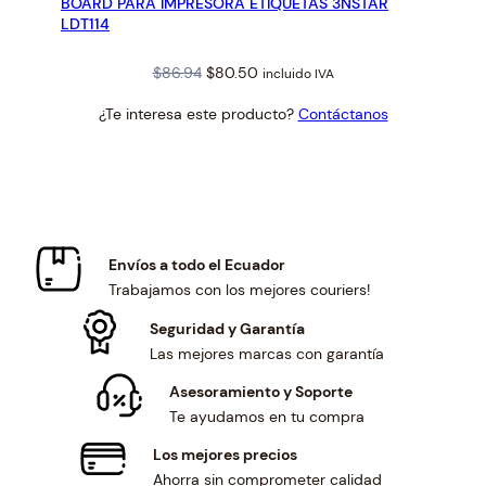
BOARD PARA IMPRESORA ETIQUETAS 3NSTAR
OFERTA
LDT114
Original
Current
$
86.94
$
80.50
incluido IVA
price
price
¿Te interesa este producto?
Contáctanos
was:
is:
$86.94.
$80.50.
Envíos a todo el Ecuador
Trabajamos con los mejores couriers!
Seguridad y Garantía
Las mejores marcas con garantía
Asesoramiento y Soporte
Te ayudamos en tu compra
Los mejores precios
Ahorra sin comprometer calidad