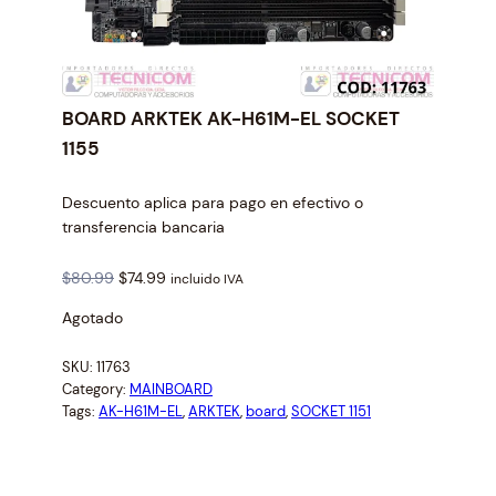
BOARD ARKTEK AK-H61M-EL SOCKET
1155
Descuento aplica para pago en efectivo o
transferencia bancaria
O
C
$
80.99
$
74.99
incluido IVA
r
u
Agotado
i
r
g
r
SKU:
11763
i
e
Category:
MAINBOARD
n
n
Tags:
AK-H61M-EL
, 
ARKTEK
, 
board
, 
SOCKET 1151
a
t
l
p
p
r