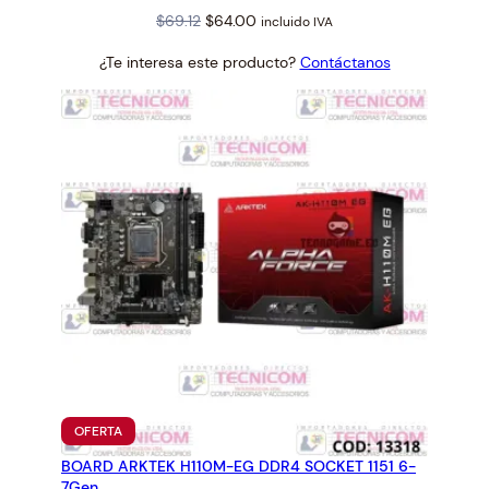
Original
Current
$
69.12
$
64.00
incluido IVA
price
price
¿Te interesa este producto?
Contáctanos
was:
is:
$69.12.
$64.00.
PRODUCTO
OFERTA
EN
BOARD ARKTEK H110M-EG DDR4 SOCKET 1151 6-
OFERTA
7Gen