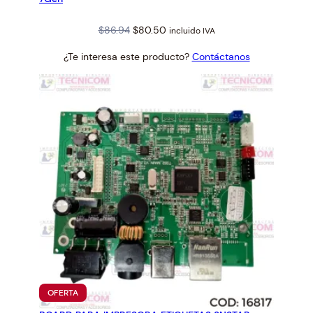
Original
Current
$
86.94
$
80.50
incluido IVA
price
price
¿Te interesa este producto?
Contáctanos
was:
is:
$86.94.
$80.50.
PRODUCTO
OFERTA
EN