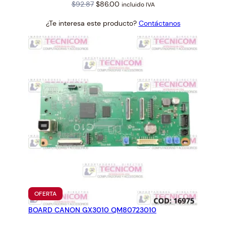
Original
Current
$
92.87
$
86.00
incluido IVA
price
price
¿Te interesa este producto?
Contáctanos
was:
is:
$92.87.
$86.00.
PRODUCTO
OFERTA
EN
BOARD CANON GX3010 QM80723010
OFERTA