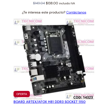
Original
Current
$
149.04
$
138.00
incluido IVA
price
price
¿Te interesa este producto?
Contáctanos
was:
is:
$149.04.
$138.00.
PRODUCTO
OFERTA
EN
BOARD ARTEX/AFOX H81 DDR3 SOCKET 1150
OFERTA