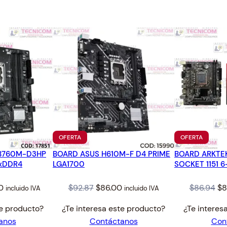
.
PRODUCTO
PRODUC
OFERTA
OFERTA
EN
EN
 B760M-D3HP
BOARD ASUS H610M-F D4 PRIME
OFERTA
BOARD ARKTE
OFERTA
4xDDR4
LGA1700
SOCKET 1151 6
l
Current
Original
Current
Or
0
$
92.87
$
86.00
$
86.94
$
8
incluido IVA
incluido IVA
price
price
price
pr
te producto?
¿Te interesa este producto?
¿Te interes
is:
was:
is:
wa
anos
Contáctanos
Con
4.
$138.00.
$92.87.
$86.00.
$8