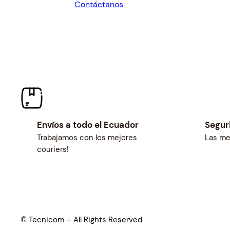
Contáctanos
$260.82.
$241.50.
Envíos a todo el Ecuador
Segur
Trabajamos con los mejores
Las me
couriers!
© Tecnicom – All Rights Reserved