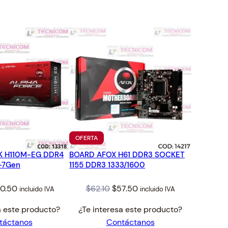
TO
PRODUCTO
OFERTA
EN
K H110M-EG DDR4
BOARD AFOX H61 DDR3 SOCKET
OFERTA
-7Gen
1155 DDR3 1333/1600
iginal
Current
Original
Current
0.50
$
62.10
$
57.50
incluido IVA
incluido IVA
ice
price
price
price
a este producto?
¿Te interesa este producto?
s:
is:
was:
is:
táctanos
Contáctanos
6.94.
$80.50.
$62.10.
$57.50.