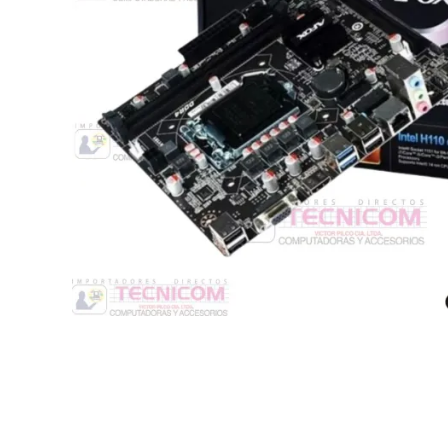
Switche
Monitores y TV
Suministros de Impresión
Punto de Venta
Conver
Accesorios y Periféricos
Adapta
Protección Eléctrica
Repuestos
Software