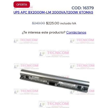
PRODUCTO
OFERTA
EN
UPS APC BX2000M-LM 2000VA/1200W 6TOMAS
OFERTA
Original
Current
$
243.00
$
225.00
incluido IVA
price
price
¿Te interesa este producto?
Contáctanos
was:
is:
$243.00.
$225.00.