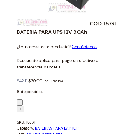
BATERIA PARA UPS 12V 9.0Ah
¿Te interesa este producto?
Contáctanos
Descuento aplica para pago en efectivo o
transferencia bancaria
O
C
$
42.11
$
39.00
incluido IVA
r
u
8 disponibles
i
r
g
r
B
-
i
e
A
+
n
n
T
a
t
SKU:
16731
E
l
p
Category:
BATERIAS PARA LAPTOP
R
p
r