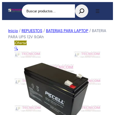
Buscar
Inicio
/
REPUESTOS
/
BATERIAS PARA LAPTOP
/ BATERIA
PARA UPS 12V 9.0Ah
¡Oferta!
🔍