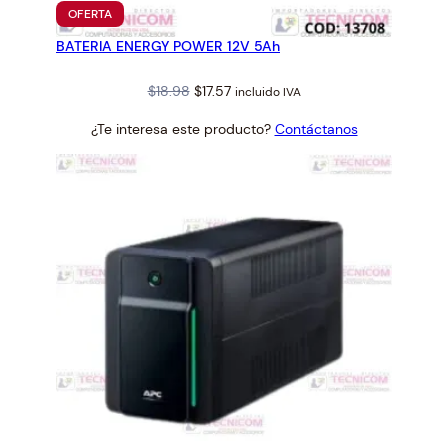
PRODUCTO
OFERTA
EN
BATERIA ENERGY POWER 12V 5Ah
OFERTA
Original
Current
$
18.98
$
17.57
incluido IVA
price
price
¿Te interesa este producto?
Contáctanos
was:
is:
$18.98.
$17.57.