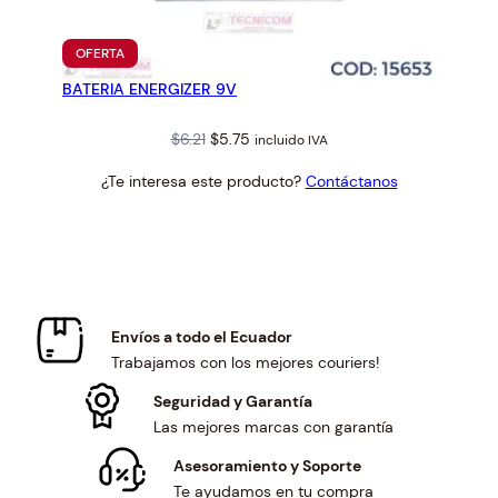
PRODUCTO
OFERTA
EN
BATERIA ENERGIZER 9V
OFERTA
Original
Current
$
6.21
$
5.75
incluido IVA
price
price
¿Te interesa este producto?
Contáctanos
was:
is:
$6.21.
$5.75.
Envíos a todo el Ecuador
Trabajamos con los mejores couriers!
Seguridad y Garantía
Las mejores marcas con garantía
Asesoramiento y Soporte
Te ayudamos en tu compra