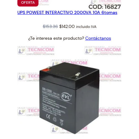
PRODUCTO
OFERTA
n
EN
UPS POWEST INTERACTIVO 2000VA 10A 6tomas
OFERTA
t
i
Original
Current
$
153.36
$
142.00
incluido IVA
d
price
price
a
¿Te interesa este producto?
Contáctanos
was:
is:
d
$153.36.
$142.00.