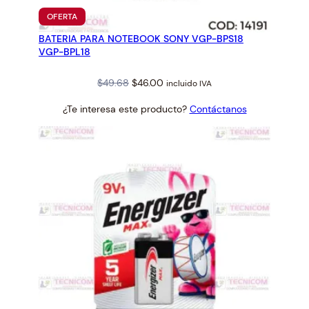
PRODUCTO
OFERTA
EN
BATERIA PARA NOTEBOOK SONY VGP-BPS18
OFERTA
VGP-BPL18
Original
Current
$
49.68
$
46.00
incluido IVA
price
price
¿Te interesa este producto?
Contáctanos
was:
is:
$49.68.
$46.00.