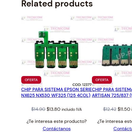
Related products
PRODUCTO
PRODUCTO
OFERTA
OFERTA
EN
EN
CHIP PARA SISTEMA EPSON SERIE
OFERTA
CHIP PARA SISTE
OFERTA
NX625 NX530 WF325 (125 4COL)
ARTISAN 725/837 (
Original
Current
Origin
$
14.90
$
13.80
$
12.42
$
11.50
incluido IVA
price
price
price
¿Te interesa este producto?
¿Te interesa es
was:
is:
was:
i
Contáctanos
Contáct
$14.90.
$13.80.
$12.42.
$