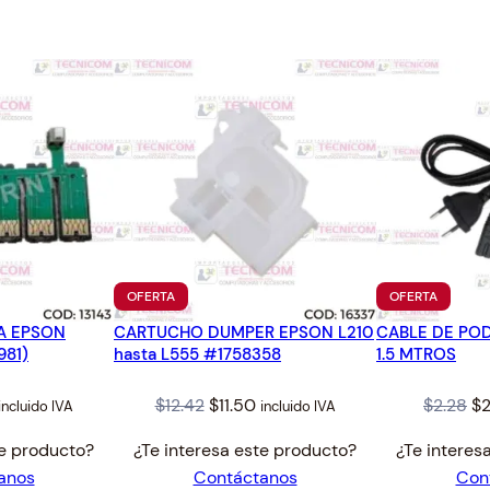
1
.
PRODUCTO
PRODUC
OFERTA
OFERTA
EN
EN
MA EPSON
CARTUCHO DUMPER EPSON L210
OFERTA
CABLE DE PO
OFERTA
981)
hasta L555 #1758358
1.5 MTROS
al
Current
Original
Current
Or
$
12.42
$
11.50
$
2.28
$
2
incluido IVA
incluido IVA
price
price
price
pr
te producto?
¿Te interesa este producto?
¿Te interes
s:
was:
is:
wa
anos
Contáctanos
Con
11.50.
$12.42.
$11.50.
$2