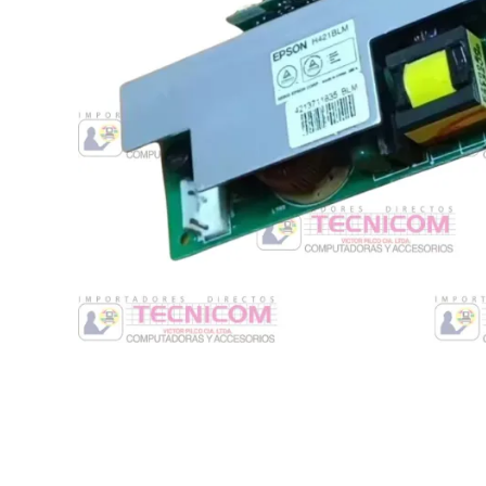
Switche
Monitores y TV
Suministros de Impresión
Punto de Venta
Conver
Accesorios y Periféricos
Adapta
Protección Eléctrica
Repuestos
Software