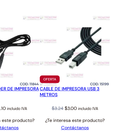
TO
PRODUCTO
OFERTA
EN
DER DE IMPRESORA
CABLE DE IMPRESORA USB 3
OFERTA
METROS
iginal
Current
Original
Current
.10
$
3.24
$
3.00
incluido IVA
incluido IVA
ice
price
price
price
a este producto?
¿Te interesa este producto?
s:
is:
was:
is:
táctanos
Contáctanos
.28.
$2.10.
$3.24.
$3.00.