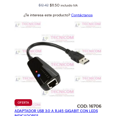
Original
Current
$
12.42
$
11.50
incluido IVA
price
price
¿Te interesa este producto?
Contáctanos
was:
is:
$12.42.
$11.50.
PRODUCTO
OFERTA
EN
ADAPTADOR USB 3.0 A RJ45 GIGABIT CON LEDS
OFERTA
INDICADORES