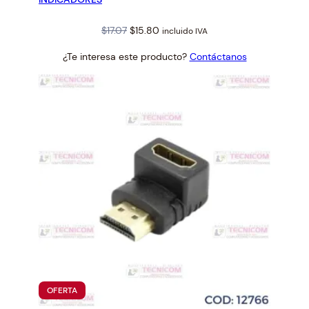
Original
Current
$
17.07
$
15.80
incluido IVA
price
price
¿Te interesa este producto?
Contáctanos
was:
is:
$17.07.
$15.80.
PRODUCTO
OFERTA
EN