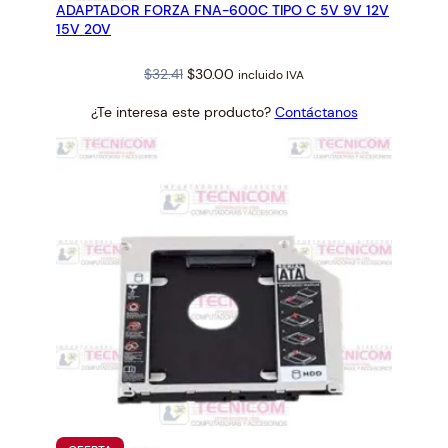
ADAPTADOR FORZA FNA-600C TIPO C 5V 9V 12V
OFERTA
15V 20V
Original
Current
$
32.41
$
30.00
incluido IVA
price
price
¿Te interesa este producto?
Contáctanos
was:
is:
$32.41.
$30.00.