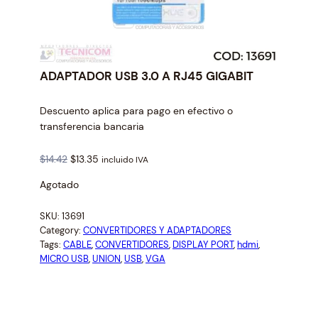
ADAPTADOR USB 3.0 A RJ45 GIGABIT
Descuento aplica para pago en efectivo o
transferencia bancaria
O
C
$
14.42
$
13.35
incluido IVA
r
u
Agotado
i
r
g
r
SKU:
13691
i
e
Category:
CONVERTIDORES Y ADAPTADORES
n
n
Tags:
CABLE
, 
CONVERTIDORES
, 
DISPLAY PORT
, 
hdmi
, 
a
t
MICRO USB
, 
UNION
, 
USB
, 
VGA
l
p
p
r
r
i
i
c