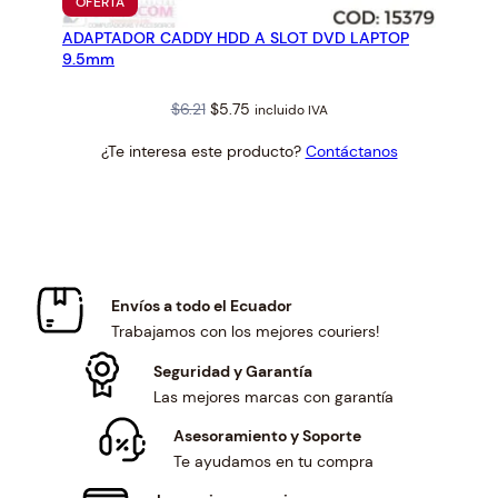
PRODUCTO
OFERTA
EN
ADAPTADOR CADDY HDD A SLOT DVD LAPTOP
OFERTA
9.5mm
Original
Current
$
6.21
$
5.75
incluido IVA
price
price
¿Te interesa este producto?
Contáctanos
was:
is:
$6.21.
$5.75.
Envíos a todo el Ecuador
Trabajamos con los mejores couriers!
Seguridad y Garantía
Las mejores marcas con garantía
Asesoramiento y Soporte
Te ayudamos en tu compra