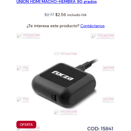
UNION HDMI MACHO-HEMBRA 90 grados
OFERTA
Original
Current
$
2.77
$
2.56
incluido IVA
price
price
¿Te interesa este producto?
Contáctanos
was:
is:
$2.77.
$2.56.
PRODUCTO
OFERTA
EN