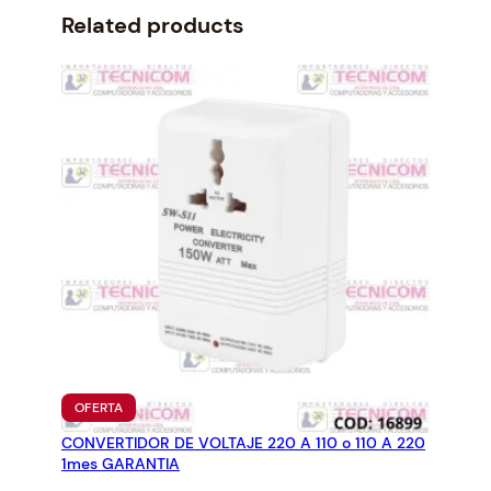
c
e
Related products
e
i
w
s
a
:
s
$
:
1
$
3
1
.
4
3
.
5
4
.
2
.
PRODUCTO
OFERTA
EN
CONVERTIDOR DE VOLTAJE 220 A 110 o 110 A 220
OFERTA
1mes GARANTIA