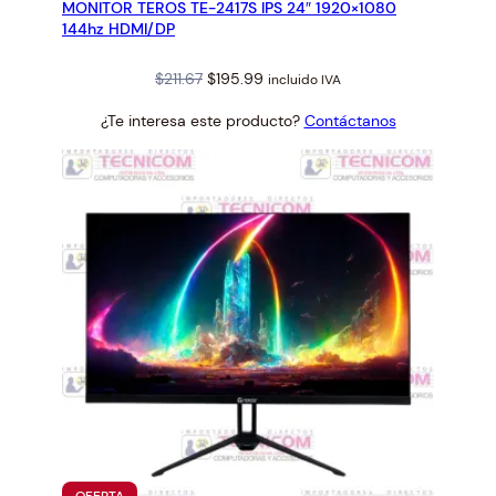
MONITOR TEROS TE-2417S IPS 24″ 1920×1080
OFERTA
144hz HDMI/DP
Original
Current
$
211.67
$
195.99
incluido IVA
price
price
¿Te interesa este producto?
Contáctanos
was:
is:
$211.67.
$195.99.
PRODUCTO
OFERTA