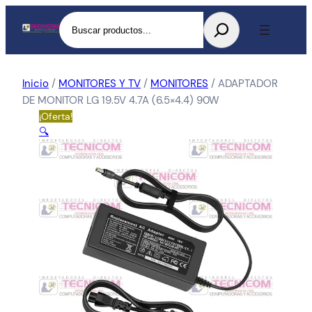
Buscar
Inicio
/
MONITORES Y TV
/
MONITORES
/ ADAPTADOR
DE MONITOR LG 19.5V 4.7A (6.5×4.4) 90W
¡Oferta!
🔍