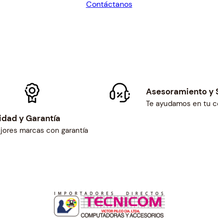
Contáctanos
N
$17.07.
$15.80.
C
A
B
L
E
P
O
Asesoramiento y 
D
Te ayudamos en tu 
E
idad y Garantía
R
jores marcas con garantía
c
a
n
t
i
d
a
d