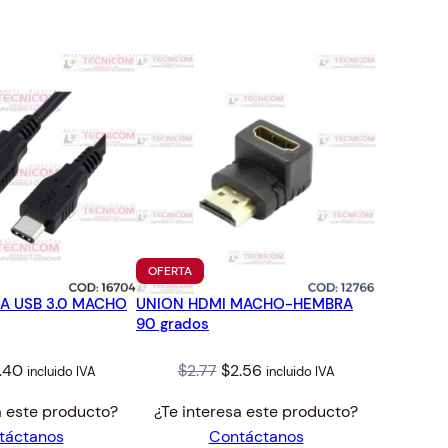
TO
PRODUCTO
OFERTA
EN
 A USB 3.0 MACHO
UNION HDMI MACHO-HEMBRA
OFERTA
90 grados
iginal
Current
Original
Current
.40
$
2.77
$
2.56
incluido IVA
incluido IVA
ice
price
price
price
a este producto?
¿Te interesa este producto?
s:
is:
was:
is:
táctanos
Contáctanos
.68.
$3.40.
$2.77.
$2.56.