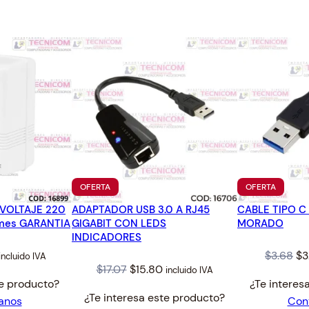
N
2
.
T
6
E
.
1
2
V
2
A
(
5
.
5
PRODUCTO
PRODUC
OFERTA
OFERTA
EN
EN
×
VOLTAJE 220
ADAPTADOR USB 3.0 A RJ45
OFERTA
CABLE TIPO C
OFERTA
2
 1mes GARANTIA
GIGABIT CON LEDS
MORADO
.
INDICADORES
1
al
Current
Or
$
3.68
$
3
incluido IVA
)
Original
Current
$
17.07
$
15.80
incluido IVA
price
pr
te producto?
¿Te interes
C
price
price
s:
wa
¿Te interesa este producto?
anos
Con
O
was:
is:
11.50.
$3