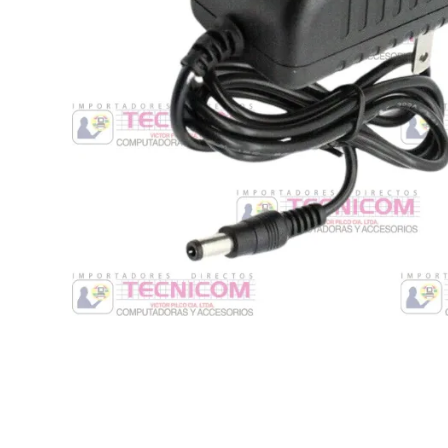
Switche
Monitores y TV
Suministros de Impresión
Punto de Venta
Conver
Accesorios y Periféricos
Adapta
Protección Eléctrica
Repuestos
Software