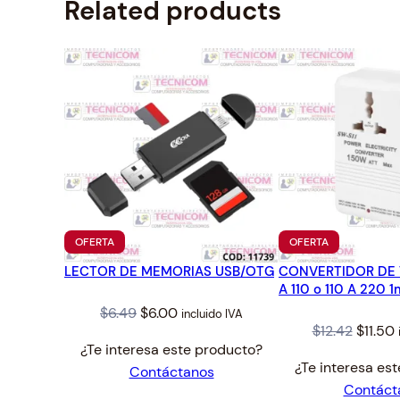
Related products
PRODUCTO
PRODUCTO
OFERTA
OFERTA
EN
EN
LECTOR DE MEMORIAS USB/OTG
OFERTA
CONVERTIDOR DE 
OFERTA
A 110 o 110 A 220
Original
Current
$
6.49
$
6.00
incluido IVA
Origin
$
12.42
$
11.50
price
price
¿Te interesa este producto?
price
was:
is:
¿Te interesa es
Contáctanos
was:
i
$6.49.
$6.00.
Contáct
$12.42.
$