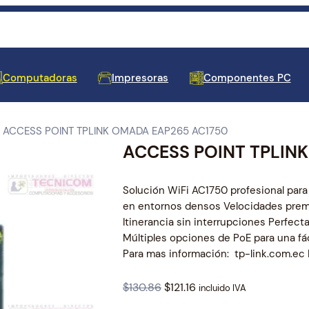
Computadoras
Impresoras
Componentes PC
 ACCESS POINT TPLINK OMADA EAP265 AC1750
ACCESS POINT TPLIN
 de Barras y Cajones de
 para Laptop
les
oras
tores
y Fuentes de Poder
 y Amplificadores de
res
s de Tinta
tivos de Entrada
cos y Protectores
e y Antivirus
Equipos de Escritorio
Repuestos y Accesorios de
Mainboards
Seguridad y Vigilancia
Televisores
Cartuchos de Tinta
Impresoras y Etiquetadoras
Almacenamiento Externo
Reguladores de Voltaje
Teclados para Laptop
Proyección
Solución WiFi AC1750 profesional par
en entornos densos Velocidades prem
Itinerancia sin interrupciones Perfec
Múltiples opciones de PoE para una fác
Para mas información: tp-link.com.ec
es para Laptop
O
C
$
130.86
$
121.16
incluido IVA
adores
 Docks USB
Memorias RAM
Smart Home
Cables de Video
Pantallas para Laptop
r
u