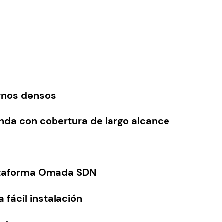
0
1
.
6
8
.
6
.
rnos densos
da con cobertura de largo alcance
lataforma Omada SDN
 fácil instalación