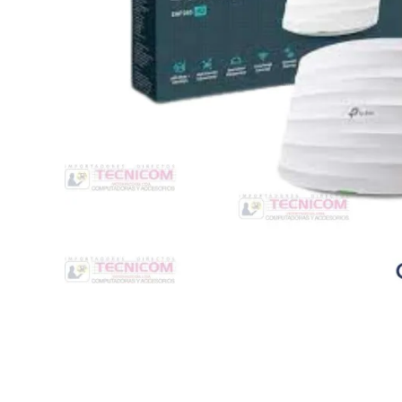
Switche
Monitores y TV
Suministros de Impresión
Punto de Venta
Conver
Accesorios y Periféricos
Adapta
Protección Eléctrica
Repuestos
Software