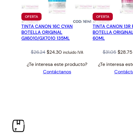
PRODUCTO
PRODUCTO
OFERTA
OFERTA
EN
EN
TINTA CANON 16C CYAN
OFERTA
TINTA CANON 13R
OFERTA
BOTELLA ORIGINAL
BOTELLA ORIGINAL
GX6010/GX7010 135ML
60ML
Original
Current
Origina
$
26.24
$
24.30
$
31.05
$
28.75
incluido IVA
price
price
price
¿Te interesa este producto?
¿Te interesa es
was:
is:
was:
Contáctanos
Contáct
$26.24.
$24.30.
$31.05.