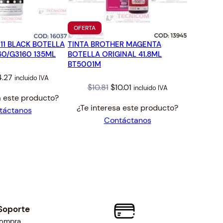
TO
PRODUCTO
OFERTA
EN
11 BLACK BOTELLA
TINTA BROTHER MAGENTA
OFERTA
60/G3160 135ML
BOTELLA ORIGINAL 41.8ML
BT5001M
iginal
Current
4.27
incluido IVA
Original
Current
$
10.81
$
10.01
incluido IVA
ice
price
a este producto?
price
price
s:
is:
¿Te interesa este producto?
táctanos
was:
is:
.41.
$14.27.
Contáctanos
$10.81.
$10.01.
Soporte
compra