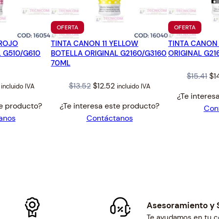
PRODUCTO
PRODUC
OFERTA
OFERTA
EN
EN
 ROJO
TINTA CANON 11 YELLOW
OFERTA
TINTA CANON 
OFERTA
 G510/G610
BOTELLA ORIGINAL G2160/G3160
ORIGINAL G21
70ML
Or
$
15.41
$
1
l
Current
Original
Current
$
13.52
$
12.52
incluido IVA
incluido IVA
pr
¿Te interes
price
price
price
wa
te producto?
¿Te interesa este producto?
Con
is:
was:
is:
$15
anos
Contáctanos
$28.75.
$13.52.
$12.52.
Asesoramiento y 
Te ayudamos en tu 