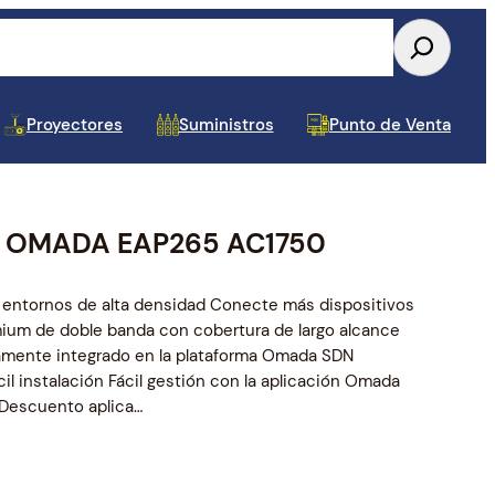
Proyectores
Suministros
Punto de Venta
K OMADA EAP265 AC1750
Tablets y Celulares
Almacenamiento Interno
Conectividad USB
Accesorios para Monitor y TV
Toners y Cintas
Papel y Etiquetas POS
Dispositivos de Audio y
UPS y APS
Repuestos para Laptop
Componentes Varios
Cajas de Mantenimin
Estuches, Mochilas y
Baterias para UPS
Repuestos para Impre
Video
Pad
a entornos de alta densidad Conecte más dispositivos
ium de doble banda con cobertura de largo alcance
tamente integrado en la plataforma Omada SDN
il instalación Fácil gestión con la aplicación Omada
 Descuento aplica…
Tarjetas de Video
Cableado y Accesorios de