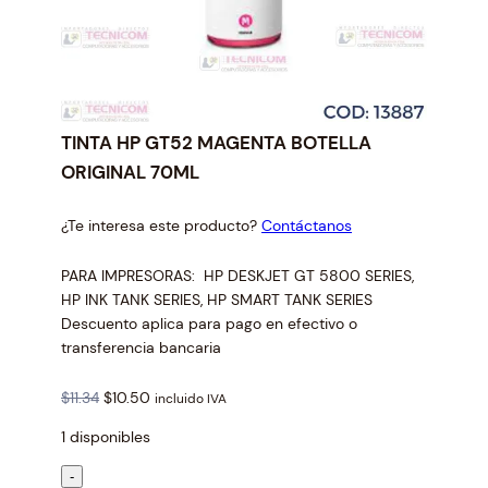
TINTA HP GT52 MAGENTA BOTELLA
ORIGINAL 70ML
¿Te interesa este producto?
Contáctanos
PARA IMPRESORAS: HP DESKJET GT 5800 SERIES,
HP INK TANK SERIES, HP SMART TANK SERIES
Descuento aplica para pago en efectivo o
transferencia bancaria
O
C
$
11.34
$
10.50
incluido IVA
r
u
1 disponibles
i
r
g
r
T
-