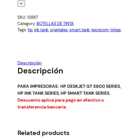
i
e
I
+
n
n
N
a
t
SKU:
13887
T
l
p
Category:
BOTELLAS DE TINTA
A
p
r
Tags:
hp
, 
ink tank
, 
originales
, 
smart tank
, 
tecnicom
, 
tintas
H
r
i
P
i
c
G
c
e
e
i
T
Descripción
w
s
5
Descripción
a
:
2
s
$
M
:
1
A
PARA IMPRESORAS: HP DESKJET GT 5800 SERIES,
$
0
HP INK TANK SERIES, HP SMART TANK SERIES.
G
1
.
Descuento aplica para pago en efectivo o
E
1
5
transferencia bancaria
N
.
0
T
3
.
A
4
B
Related products
.
O