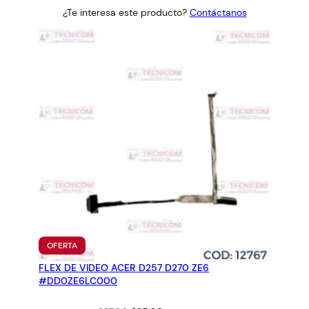
price
price
¿Te interesa este producto?
Contáctanos
was:
is:
$27.00.
$25.00.
PRODUCTO
OFERTA
EN
FLEX DE VIDEO ACER D257 D270 ZE6
OFERTA
#DD0ZE6LC000