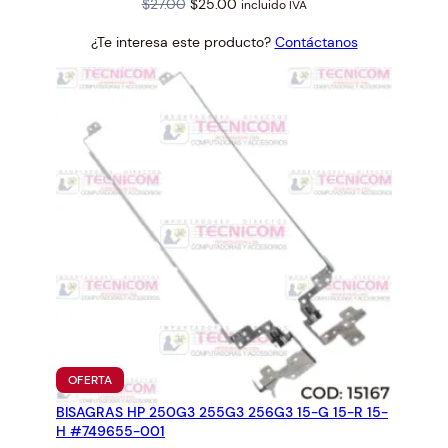
Original
Current
$
27.00
$
25.00
incluido IVA
price
price
¿Te interesa este producto?
Contáctanos
was:
is:
$27.00.
$25.00.
PRODUCTO
OFERTA
EN
BISAGRAS HP 250G3 255G3 256G3 15-G 15-R 15-
OFERTA
H #749655-001