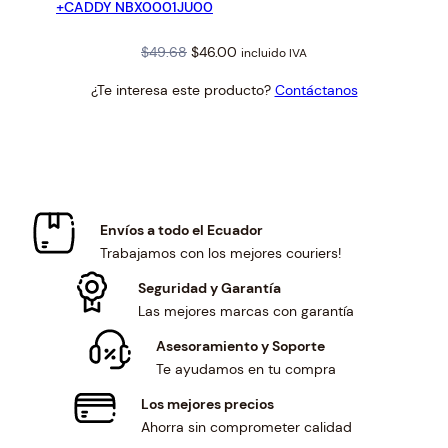
+CADDY NBX0001JU00
Original
Current
$
49.68
$
46.00
incluido IVA
price
price
¿Te interesa este producto?
Contáctanos
was:
is:
$49.68.
$46.00.
Envíos a todo el Ecuador
Trabajamos con los mejores couriers!
Seguridad y Garantía
Las mejores marcas con garantía
Asesoramiento y Soporte
Te ayudamos en tu compra
Los mejores precios
Ahorra sin comprometer calidad