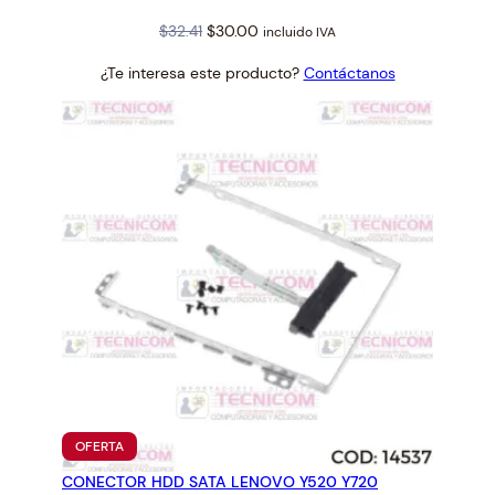
Original
Current
$
32.41
$
30.00
incluido IVA
price
price
¿Te interesa este producto?
Contáctanos
was:
is:
$32.41.
$30.00.
PRODUCTO
OFERTA
EN
CONECTOR HDD SATA LENOVO Y520 Y720
OFERTA