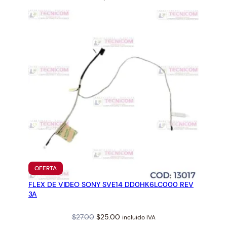
a
$36.71.
$33.99.
n
t
i
d
a
d
PRODUCTO
OFERTA
EN
FLEX DE VIDEO SONY SVE14 DD0HK6LC000 REV
OFERTA
3A
Original
Current
$
27.00
$
25.00
incluido IVA