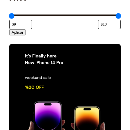
e
g
o
r
í
a
Aplicar
It’s Finally here
New iPhone 14 Pro
weekend sale
%20 OFF