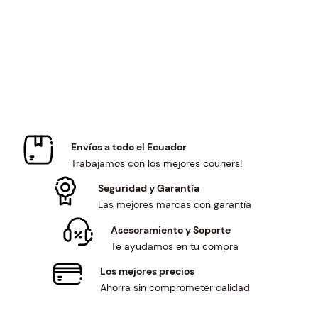
r
i
r
i
i
c
i
c
c
e
c
e
e
i
e
i
w
s
w
s
a
:
a
:
s
$
s
$
:
1
:
1
$
0
$
0
Envíos a todo el Ecuador
1
.
1
.
Trabajamos con los mejores couriers!
1
5
1
5
.
0
.
0
Seguridad y Garantía
3
.
3
.
Las mejores marcas con garantía
4
4
Asesoramiento y Soporte
.
.
Te ayudamos en tu compra
Los mejores precios
Ahorra sin comprometer calidad