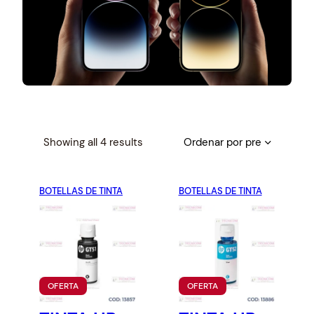
S
Showing all 4 results
o
r
BOTELLAS DE TINTA
t
BOTELLAS DE TINTA
e
d
b
y
p
P
P
OFERTA
OFERTA
r
R
R
O
O
i