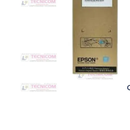
Switche
Monitores y TV
Suministros de Impresión
Punto de Venta
Conver
Accesorios y Periféricos
Adapta
Protección Eléctrica
Repuestos
Software