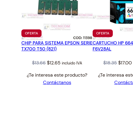
PRODUCTO
PRODUCTO
OFERTA
OFERTA
EN
EN
CHIP PARA SISTEMA EPSON SERIE
OFERTA
CARTUCHO HP 66
OFERTA
TX700 T50 (821)
F6V28AL
Original
Current
Origina
$
13.66
$
12.65
$
18.35
$
17.00
incluido IVA
price
price
price
¿Te interesa este producto?
¿Te interesa es
was:
is:
was:
i
Contáctanos
Contáct
$13.66.
$12.65.
$18.35.