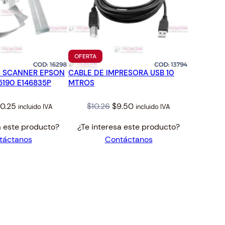
TO
PRODUCTO
OFERTA
EN
S SCANNER EPSON
CABLE DE IMPRESORA USB 10
OFERTA
5190 E146835P
MTROS
iginal
Current
Original
Current
0.25
$
10.26
$
9.50
incluido IVA
incluido IVA
ice
price
price
price
a este producto?
¿Te interesa este producto?
s:
is:
was:
is:
táctanos
Contáctanos
3.47.
$40.25.
$10.26.
$9.50.