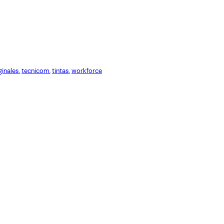
Red
Cables USB
Cables Varios
ginales
, 
tecnicom
, 
tintas
, 
workforce