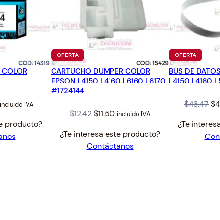
0
c
a
n
PRODUCTO
PRODUC
OFERTA
OFERTA
t
EN
EN
i
4 COLOR
CARTUCHO DUMPER COLOR
OFERTA
BUS DE DATO
OFERTA
EPSON L4150 L4160 L6160 L6170
d
L4150 L4160 L
#1724144
a
l
Current
Or
$
43.47
$
4
d
incluido IVA
Original
Current
$
12.42
$
11.50
incluido IVA
price
pr
te producto?
¿Te interes
price
price
s:
wa
¿Te interesa este producto?
anos
Con
was:
is:
$17.00.
$4
Contáctanos
$12.42.
$11.50.