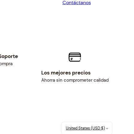
Contáctanos
$49.68.
$46.00.
Soporte
compra
Los mejores precios
Ahorra sin comprometer calidad
United States (USD $)