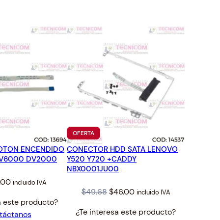
TO
PRODUCTO
OFERTA
EN
BOTON ENCENDIDO
CONECTOR HDD SATA LENOVO
OFERTA
DV6000 DV2000
Y520 Y720 +CADDY
NBX0001JU00
iginal
Current
.00
incluido IVA
Original
Current
$
49.68
$
46.00
incluido IVA
ice
price
a este producto?
price
price
s:
is:
¿Te interesa este producto?
táctanos
was:
is:
57.
$7.00.