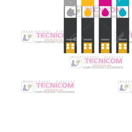
Switche
Monitores y TV
Suministros de Impresión
Punto de Venta
Conver
Accesorios y Periféricos
Adapta
Protección Eléctrica
Repuestos
Software