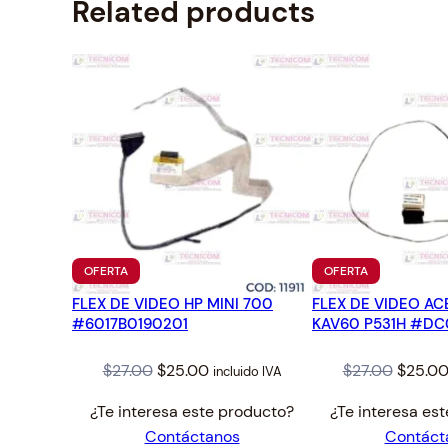
Related products
PRODUCTO
PRODUCTO
OFERTA
OFERTA
EN
EN
FLEX DE VIDEO HP MINI 700
OFERTA
FLEX DE VIDEO A
OFERTA
#6017B0190201
KAV60 P531H #D
Original
Current
Origina
$
27.00
$
25.00
$
27.00
$
25.0
incluido IVA
price
price
price
¿Te interesa este producto?
¿Te interesa es
was:
is:
was:
Contáctanos
Contáct
$27.00.
$25.00.
$27.00.