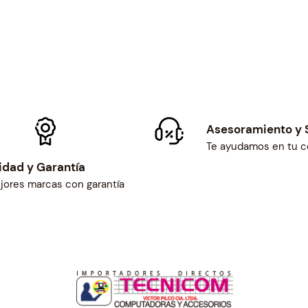
A
G
E
N
T
A
c
a
Asesoramiento y 
n
Te ayudamos en tu 
t
idad y Garantía
i
jores marcas con garantía
d
a
d