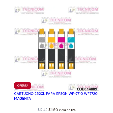
O
R
I
G
I
N
A
L
7
0
M
L
T
5
PRODUCTO
OFERTA
EN
0
CARTUCHO 252XL PARA EPSON WF-7710 WF7720
OFERTA
4
MAGENTA
2
2
Original
Current
$
12.42
$
11.50
incluido IVA