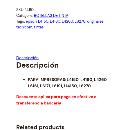
n
n
N
a
t
SKU:
14110
T
l
p
Category:
BOTELLAS DE TINTA
A
p
r
Tags:
epson
, 
L4150
, 
L4160
, 
L4260
, 
L6270
, 
originales
, 
E
r
i
tecnicom
, 
tintas
P
i
c
S
c
e
e
i
O
w
s
N
Descripción
a
:
C
Descripción
s
$
Y
:
1
A
$
0
PARA IMPRESORAS: L4150, L4160, L4260,
N
1
.
L6161, L6171, L6191, L14150, L6270
B
1
5
O
Descuento aplica para pago en efectivo o
.
0
T
transferencia bancaria
3
.
E
4
L
.
L
Related products
A