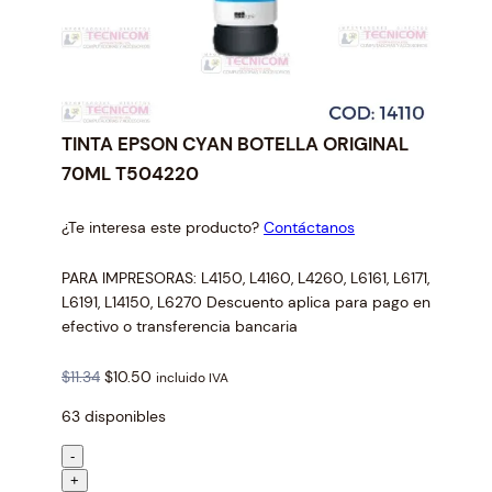
TINTA EPSON CYAN BOTELLA ORIGINAL
70ML T504220
¿Te interesa este producto?
Contáctanos
PARA IMPRESORAS: L4150, L4160, L4260, L6161, L6171,
L6191, L14150, L6270 Descuento aplica para pago en
efectivo o transferencia bancaria
O
C
$
11.34
$
10.50
incluido IVA
r
u
63 disponibles
i
r
g
r
T
-
i
e
I
+