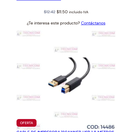
Original
Current
$
12.42
$
11.50
incluido IVA
price
price
¿Te interesa este producto?
Contáctanos
was:
is:
$12.42.
$11.50.
PRODUCTO
OFERTA
EN
OFERTA