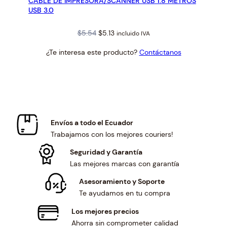
CABLE DE IMPRESORA/SCANNER USB 1.8 METROS
USB 3.0
Original
Current
$
5.54
$
5.13
incluido IVA
price
price
¿Te interesa este producto?
Contáctanos
was:
is:
$5.54.
$5.13.
Envíos a todo el Ecuador
Trabajamos con los mejores couriers!
Seguridad y Garantía
Las mejores marcas con garantía
Asesoramiento y Soporte
Te ayudamos en tu compra
Los mejores precios
Ahorra sin comprometer calidad