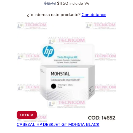
Original
Current
$
12.42
$
11.50
incluido IVA
price
price
¿Te interesa este producto?
Contáctanos
was:
is:
$12.42.
$11.50.
PRODUCTO
OFERTA
EN
CABEZAL HP DESKJET GT M0H51A BLACK
OFERTA