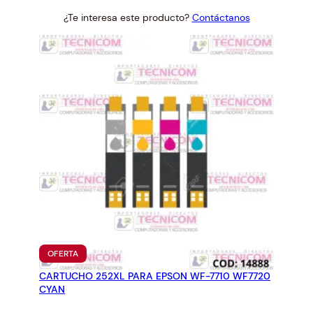
0
price
price
¿Te interesa este producto?
Contáctanos
was:
is:
c
$12.42.
$11.50.
a
n
t
i
d
a
d
PRODUCTO
OFERTA
EN
CARTUCHO 252XL PARA EPSON WF-7710 WF7720
OFERTA
CYAN