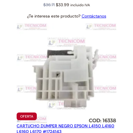
Original
Current
$
36.71
$
33.99
incluido IVA
price
price
¿Te interesa este producto?
Contáctanos
was:
is:
$36.71.
$33.99.
PRODUCTO
OFERTA
EN
CARTUCHO DUMPER NEGRO EPSON L4150 L4160
OFERTA
L6160 L6170 #1724143