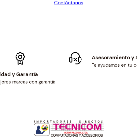
Contáctanos
A
$49.90.
$46.21.
S
I
P
1
×
1
0
Asesoramiento y 
/
Te ayudamos en tu 
1
idad y Garantía
0
jores marcas con garantía
0
P
o
E
c
a
n
t