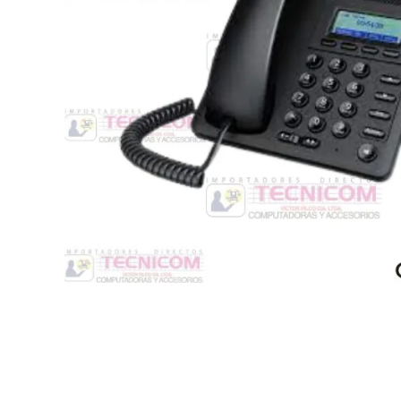
Switche
Monitores y TV
Suministros de Impresión
Punto de Venta
Conver
Accesorios y Periféricos
Adapta
Protección Eléctrica
Repuestos
Software