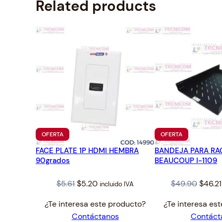
Related products
PRODUCTO
PRODUCTO
OFERTA
OFERTA
EN
EN
FACE PLATE 1P HDMI HEMBRA
OFERTA
BANDEJA PARA RA
OFERTA
90grados
BEAUCOUP I-1109
Original
Current
Origin
$
5.61
$
5.20
$
49.90
$
46.21
incluido IVA
price
price
price
¿Te interesa este producto?
¿Te interesa es
was:
is:
was:
Contáctanos
Contáct
$5.61.
$5.20.
$49.90