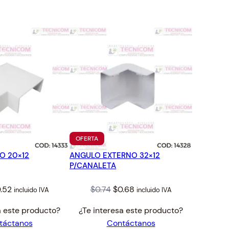
TO
PRODUCTO
OFERTA
EN
O 20×12
ANGULO EXTERNO 32×12
OFERTA
P/CANALETA
iginal
Current
Original
Current
.52
$
0.74
$
0.68
incluido IVA
incluido IVA
ice
price
price
price
a este producto?
¿Te interesa este producto?
s:
is:
was:
is:
táctanos
Contáctanos
.56.
$0.52.
$0.74.
$0.68.