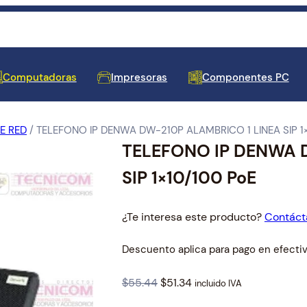
Computadoras
Impresoras
Componentes PC
E RED
/ TELEFONO IP DENWA DW-210P ALAMBRICO 1 LINEA SIP 1×
TELEFONO IP DENWA 
 de Barras y Cajones de
 para Laptop
les
oras
tores
y Fuentes de Poder
 y Amplificadores de
res
s de Tinta
tivos de Entrada
cos y Protectores
e y Antivirus
Equipos de Escritorio
Repuestos y Accesorios de
Mainboards
Seguridad y Vigilancia
Televisores
Cartuchos de Tinta
Impresoras y Etiquetadoras
Almacenamiento Externo
Reguladores de Voltaje
Teclados para Laptop
SIP 1×10/100 PoE
Proyección
¿Te interesa este producto?
Contáct
Descuento aplica para pago en efectiv
O
C
$
55.44
$
51.34
es para Laptop
incluido IVA
adores
 Docks USB
Memorias RAM
Smart Home
Cables de Video
Pantallas para Laptop
r
u