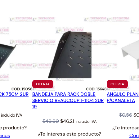
-
.
4
2
4
.
1
4
0
.
P
A
L
A
M
B
R
I
PRODUCTO
PRODUC
OFERTA
OFERTA
EN
EN
C
CK 75CM 2UR
BANDEJA PARA RACK DOBLE
OFERTA
ANGULO PLAN
OFERTA
O
SERVICIO BEAUCOUP I-1104 2UR
P/CANALETA
1
19
L
al
Current
Or
$
0.56
$
0
incluido IVA
I
Original
Current
$
49.90
$
46.21
incluido IVA
price
pr
te producto?
¿Te interes
N
price
price
is:
wa
¿Te interesa este producto?
anos
Con
E
was:
is:
.
$46.21.
$0